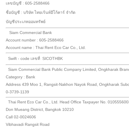
เลขบัญชี : 605-2588466
ชื่อบัญชี : บริษัท ไทยเร้นท์อีโก้คาร์ จำกัด
บัญชีประเภทออมทรัพย์
Siam Commercial Bank
Account number : 605-2588466
Account name : Thai Rent Eco Car Co., Ltd.
Swift - code เลขที่ SICOTHBK
Siam Commercial Bank Public Company Limited, Ongkharak Bran
Category : Bank
Address 439 Moo 1, Rangsit-Nakhon Nayok Road, Ongkharak Subdis
0-3739-1139
Thai Rent Eco Car Co., Ltd. Head Office Taxpayer No. 0105556003
Don Mueang District, Bangkok 10210
Call 02-0024606
Vibhavadi Rangsit Road