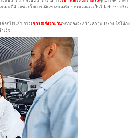
เช่ารถขนาดเล็กหรือขนาดใหญ่ การ
เช่ารถกระบะรายวัน
คุณภาพดี ราคา
นที่ดี จะช่วยให้การเดินทางของทีมงานของคุณเป็นไปอย่างราบรื่น
เลือกได้แล้ว การ
เช่ารถเก๋งรายวัน
ที่ถูกต้องจะสร้างความประทับใจให้กับ
ำเร็จ