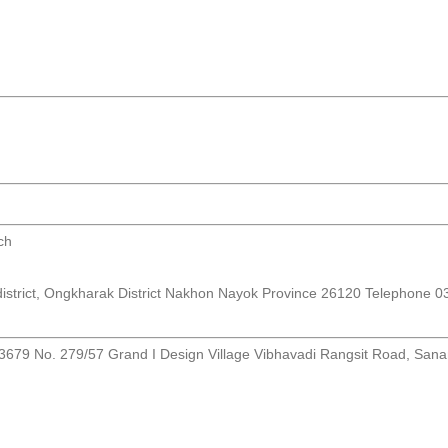
ch
trict, Ongkharak District Nakhon Nayok Province 26120 Telephone 
679 No. 279/57 Grand I Design Village Vibhavadi Rangsit Road, Sanam