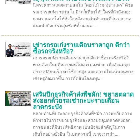
นิทรรศการแห่งความสดใส “ดอกไม้ ม(า)หานคร" ด้วย
รถเช่ารถเก๋งรายวัน ไม่มีรถก็เที่ยวได้! ใครที่กำลังมอง
หาความสดใสให้หัวใจหลังจากวันทำงานที่วุ่นวาย ขอ
แนะนำกิจกรรมสุดชิลที่ทั้งผ่อนค...
เช่ารถรถเก๋งรายเดือนราคาถูก ดีกว่า
ซื้อรถจริงหรือ?
เช่ารถรถเก๋งรายเดือนราคาถูก ดีกว่าซื้อรถจริงหรือ?
ทางเลือกใหม่ที่หลายคนไม่ควรมองข้าม เมื่อสังคมทุก
อย่างเปลี่ยนเร็ว ค่าใช้จ่ายสูง และความไม่แน่นอนทาง
เศรษฐกิจมากขึ้น การตัดสินใจลงทุน...
เสริมปีกธุรกิจค้าส่งพืชผัก! ขยายตลาด
ส่งออกด้วยรถเช่ากะบะรายเดือน
ลาดกระบัง
หลายท่านที่ประกอบธุรกิจค้าส่งพืชผัก อาจพบกับความ
ท้าทายในการขยายธุรกิจและครอบคลุมตลาดส่งออก
การขนส่งที่มีประสิทธิภาพ เป็นปัจจัยสำคัญในการ
เติบโตอย่างยั่งยืน ในบทความนี้ เราจะมาสำ...