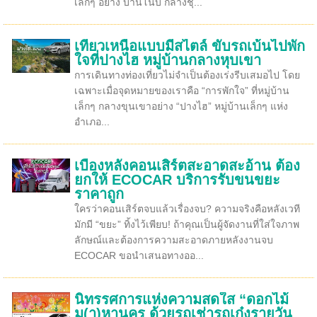
เล็กๆ อย่าง บ้านโนบิ กลางชุ...
เที่ยวเหนือแบบมีสไตล์ ขับรถเบ้นไปพัก
ใจที่ปางไฮ หมู่บ้านกลางหุบเขา
การเดินทางท่องเที่ยวไม่จำเป็นต้องเร่งรีบเสมอไป โดย
เฉพาะเมื่อจุดหมายของเราคือ “การพักใจ” ที่หมู่บ้าน
เล็กๆ กลางขุนเขาอย่าง “ปางไฮ” หมู่บ้านเล็กๆ แห่ง
อำเภอ...
เบื้องหลังคอนเสิร์ตสะอาดสะอ้าน ต้อง
ยกให้ ECOCAR บริการรับขนขยะ
ราคาถูก
ใครว่าคอนเสิร์ตจบแล้วเรื่องจบ? ความจริงคือหลังเวที
มักมี “ขยะ” ทิ้งไว้เพียบ! ถ้าคุณเป็นผู้จัดงานที่ใส่ใจภาพ
ลักษณ์และต้องการความสะอาดภายหลังงานจบ
ECOCAR ขอนำเสนอทางออ...
นิทรรศการแห่งความสดใส “ดอกไม้
ม(า)หานคร ด้วยรถเช่ารถเก๋งรายวัน