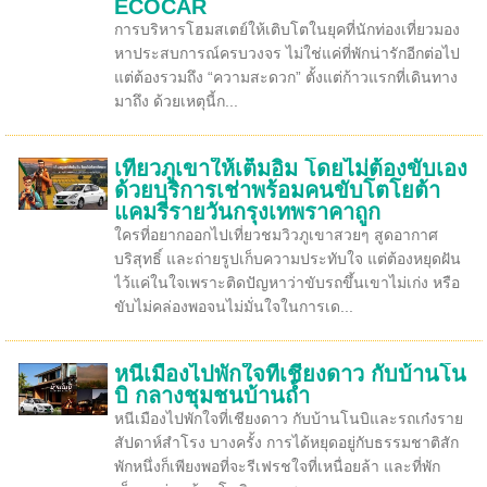
ECOCAR
การบริหารโฮมสเตย์ให้เติบโตในยุคที่นักท่องเที่ยวมอง
หาประสบการณ์ครบวงจร ไม่ใช่แค่ที่พักน่ารักอีกต่อไป
แต่ต้องรวมถึง “ความสะดวก” ตั้งแต่ก้าวแรกที่เดินทาง
มาถึง ด้วยเหตุนี้ก...
เที่ยวภูเขาให้เต็มอิ่ม โดยไม่ต้องขับเอง
ด้วยบริการเช่าพร้อมคนขับโตโยต้า
แคมรี่รายวันกรุงเทพราคาถูก
ใครที่อยากออกไปเที่ยวชมวิวภูเขาสวยๆ สูดอากาศ
บริสุทธิ์ และถ่ายรูปเก็บความประทับใจ แต่ต้องหยุดฝัน
ไว้แค่ในใจเพราะติดปัญหาว่าขับรถขึ้นเขาไม่เก่ง หรือ
ขับไม่คล่องพอจนไม่มั่นใจในการเด...
หนีเมืองไปพักใจที่เชียงดาว กับบ้านโน
บิ กลางชุมชนบ้านถ้ำ
หนีเมืองไปพักใจที่เชียงดาว กับบ้านโนบิและรถเก๋งราย
สัปดาห์สำโรง บางครั้ง การได้หยุดอยู่กับธรรมชาติสัก
พักหนึ่งก็เพียงพอที่จะรีเฟรชใจที่เหนื่อยล้า และที่พัก