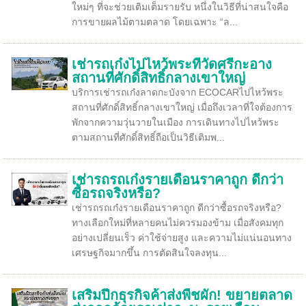
ใหม่ๆ ที่จะช่วยเติมเต็มรายรับ หนึ่งในวิธีที่น่าสนใจคือ
การขายผลไม้ตามตลาด โดยเฉพาะ “ล...
เช่ารถเก๋งไปไหว้พระที่วัดศรีกะอาง
สถานที่ศักดิ์สิทธิ์กลางเขาใหญ่
บริการเช่ารถเก๋งลาดกะบังจาก ECOCARไปไหว้พระ
สถานที่ศักดิ์สิทธิ์กลางเขาใหญ่ เมื่อถึงเวลาที่ใจต้องการ
พักจากความวุ่นวายในเมือง การเดินทางไปไหว้พระ
ตามสถานที่ศักดิ์สิทธิ์ถือเป็นวิธีเติมพ...
เช่ารถรถเก๋งรายเดือนราคาถูก ดีกว่า
ซื้อรถจริงหรือ?
เช่ารถรถเก๋งรายเดือนราคาถูก ดีกว่าซื้อรถจริงหรือ?
ทางเลือกใหม่ที่หลายคนไม่ควรมองข้าม เมื่อสังคมทุก
อย่างเปลี่ยนเร็ว ค่าใช้จ่ายสูง และความไม่แน่นอนทาง
เศรษฐกิจมากขึ้น การตัดสินใจลงทุน...
เสริมปีกธุรกิจค้าส่งพืชผัก! ขยายตลาด