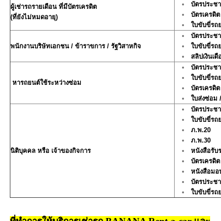
บัตรประช
ผู้เช่ารถรายเดือน ที่มีบัตรเครดิต
บัตรเครดิต
(ที่ยังไม่หมดอายุ)
ใบขับขี่รถ
บัตรประช
พนักงานบริษัทเอกชน / ข้าราขการ / รัฐวิสาหกิจ
ใบขับขี่รถ
สลิปเงินเด
บัตรประช
ใบขับขี่รถ
หารถยนต์ใช้ระหว่างซ่อม
บัตรเครดิต
ใบส่งซ่อม 
บัตรประช
ใบขับขี่รถ
ภ.พ.20
ภ.พ.30
นิติบุคคล หรือ เจ้าของกิจการ
หนังสือรับ
บัตรเครดิต
หนังสือม
บัตรประช
ใบขับขี่ร