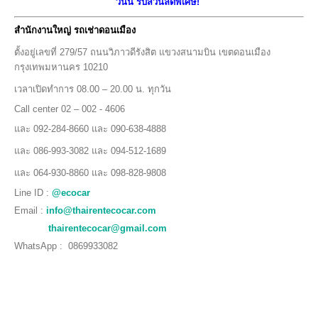
วันนี้ รับส่วนลดพิเศษ!
สำนักงานใหญ่ รถเช่าดอนเมือง
ตั้งอยู่เลขที่ 279/57 ถนนวิภาวดีรังสิต แขวงสนามบิน เขตดอนเมือง
กรุงเทพมหานคร 10210
เวลาเปิดทำการ 08.00 – 20.00 น. ทุกวัน
Call center 02 – 002 - 4606
และ 092-284-8660 และ 090-638-4888
และ 086-993-3082 และ 094-512-1689
และ 064-930-8860 และ 098-828-9808
Line ID :
@ecocar
Email :
info@thairentecocar.com
thairentecocar@gmail.com
WhatsApp : 0869933082