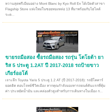
หวานสุดพรีเมียมอย่าง Mont Blanc by Kyo Roll En ได้เปิดตัวสาขา
Flagship Store แห่งใหม่ในซอยทองหล่อ 13 ที่มาพร้อมกับไฮไลต์
ระด...
ขายรถมือสอง ซื้อรถมือสอง รถรุ่น โตโยต้า ยา
ริส 5 ประตู 1.2AT ปี 2017-2018 รถป้ายขาว
เกียร์ออโต้
เจาะลึก Toyota Yaris 5 ประตู 1.2 AT (ปี 2017-2018): รถอีโคคาร์
ยอดฮิต ตอบโจทย์ชีวิตเมือง หากคุณกำลังมองหารถยนต์คันแรกที่คุ้ม
ค่า ประหยัดน้ำมัน และคล่องตัวสูงสำหรับการเดินทางในเมือง ก...