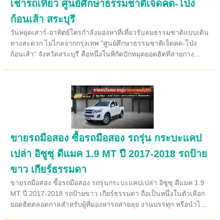
เช่ารถเที่ยว ศูนย์ศึกษาธรรมชาติเจ็ดคด-โป่ง
ก้อนเส้า สระบุรี
วันหยุดเสาร์-อาทิตย์ใครกำลังมองหาที่เที่ยวรับลมธรรมชาติแบบเดิน
ทางสะดวก ไม่ไกลจากกรุงเทพ "ศูนย์ศึกษาธรรมชาติเจ็ดคด-โป่ง
ก้อนเส้า" จังหวัดสระบุรี คือหนึ่งในพิกัดปักหมุดยอดฮิตที่สายกาง...
ขายรถมือสอง ซื้อรถมือสอง รถรุ่น กระบะแคป
เปล่า อิซูซุ ดีแมค 1.9 MT ปี 2017-2018 รถป้าย
ขาว เกียร์ธรรมดา
ขายรถมือสอง ซื้อรถมือสอง รถรุ่นกระบะแคปเปล่า อิซูซุ ดีแมค 1.9
MT ปี 2017-2018 รถป้ายขาว เกียร์ธรรมดา ถือเป็นหนึ่งในตัวเลือก
ยอดฮิตตลอดกาลสำหรับผู้ที่มองหารถสายลุย งานบรรทุก หรือนำไ...