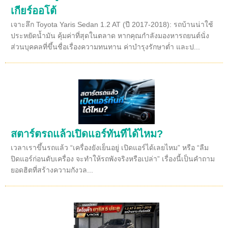
เกียร์ออโต้
เจาะลึก Toyota Yaris Sedan 1.2 AT (ปี 2017-2018): รถบ้านน่าใช้
ประหยัดน้ำมัน คุ้มค่าที่สุดในตลาด หากคุณกำลังมองหารถยนต์นั่ง
ส่วนบุคคลที่ขึ้นชื่อเรื่องความทนทาน ค่าบำรุงรักษาต่ำ และป...
สตาร์ตรถแล้วเปิดแอร์ทันทีได้ไหม?
เวลาเราขึ้นรถแล้ว “เครื่องยังเย็นอยู่ เปิดแอร์ได้เลยไหม” หรือ “ลืม
ปิดแอร์ก่อนดับเครื่อง จะทำให้รถพังจริงหรือเปล่า” เรื่องนี้เป็นคำถาม
ยอดฮิตที่สร้างความกังวล...