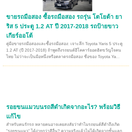
ขายรถมือสอง ซื้อรถมือสอง รถรุ่น โตโยต้า ยา
ริส 5 ประตู 1.2 AT ปี 2017-2018 รถป้ายขาว
เกียร์ออโต้
คู่มือขายรถมือสองและซื้อรถมือสอง: เจาะลึก Toyota Yaris 5 ประตู
1.2 AT (ปี 2017-2018) ถ้าพูดถึงรถยนต์อีโคคาร์ยอดฮิตขวัญใจคน
ไทย ไม่ว่าจะเป็นมือหนึ่งหรือตลาดรถมือสอง ชื่อของ Toyota Ya...
รอยขนแมวบนรถสีดำเกิดจากอะไร? พร้อมวิธี
แก้ไข
สำหรับคนรักรถ หลายคนอาจเคยสงสัยว่าทำไมรถยนต์สีดำถึงเกิด
"รอยขนแมว" ได้ง่ายกว่าสีอื่น? ความจริงแล้วไม่ได้เกิดจากชั้นแลก