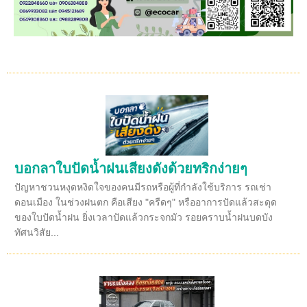
บอกลาใบปัดน้ำฝนเสียงดังด้วยทริกง่ายๆ
ปัญหาชวนหงุดหงิดใจของคนมีรถหรือผู้ที่กำลังใช้บริการ รถเช่า
ดอนเมือง ในช่วงฝนตก คือเสียง "ครืดๆ" หรืออาการปัดแล้วสะดุด
ของใบปัดน้ำฝน ยิ่งเวลาปัดแล้วกระจกมัว รอยคราบน้ำฝนบดบัง
ทัศนวิสัย...