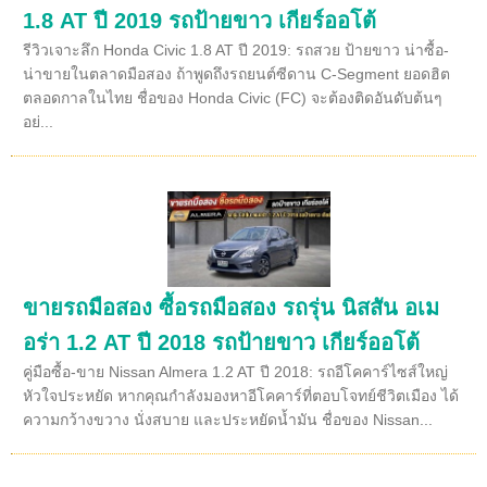
1.8 AT ปี 2019 รถป้ายขาว เกียร์ออโต้
รีวิวเจาะลึก Honda Civic 1.8 AT ปี 2019: รถสวย ป้ายขาว น่าซื้อ-
น่าขายในตลาดมือสอง ถ้าพูดถึงรถยนต์ซีดาน C-Segment ยอดฮิต
ตลอดกาลในไทย ชื่อของ Honda Civic (FC) จะต้องติดอันดับต้นๆ
อย่...
ขายรถมือสอง ซื้อรถมือสอง รถรุ่น นิสสัน อเม
อร่า 1.2 AT ปี 2018 รถป้ายขาว เกียร์ออโต้
คู่มือซื้อ-ขาย Nissan Almera 1.2 AT ปี 2018: รถอีโคคาร์ไซส์ใหญ่
หัวใจประหยัด หากคุณกำลังมองหาอีโคคาร์ที่ตอบโจทย์ชีวิตเมือง ได้
ความกว้างขวาง นั่งสบาย และประหยัดน้ำมัน ชื่อของ Nissan...