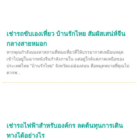
เช่ารถขับเองเที่ยว บ้านรักไทย สัมผัสเสน่ห์จีน
กลางสายหมอก
หากคุณกำลังมองหาสถานที่ท่องเที่ยวที่ให้บรรยากาศเหมือนหลุด
เข้าไปอยู่ในฉากหนังจีนกำลังภายใน แต่อยู่ใกล้แค่ภาคเหนือของ
ประเทศไทย "บ้านรักไทย" จังหวัดแม่ฮ่องสอน คือหมุดหมายที่คุณไม่
ควรพ...
เช่ารถไฟฟ้าสำหรับองค์กร ลดต้นทุนการเดิน
ทางได้อย่างไร