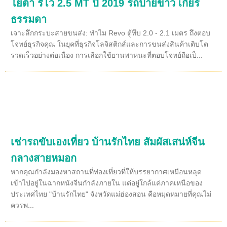
โยต้า รีโว่ 2.5 MT ปี 2019 รถป้ายขาว เกียร์
ธรรมดา
เจาะลึกกระบะสายขนส่ง: ทำไม Revo ตู้ทึบ 2.0 - 2.1 เมตร ถึงตอบ
โจทย์ธุรกิจคุณ ในยุคที่ธุรกิจโลจิสติกส์และการขนส่งสินค้าเติบโต
รวดเร็วอย่างต่อเนื่อง การเลือกใช้ยานพาหนะที่ตอบโจทย์ถือเป็...
เช่ารถขับเองเที่ยว บ้านรักไทย สัมผัสเสน่ห์จีน
กลางสายหมอก
หากคุณกำลังมองหาสถานที่ท่องเที่ยวที่ให้บรรยากาศเหมือนหลุด
เข้าไปอยู่ในฉากหนังจีนกำลังภายใน แต่อยู่ใกล้แค่ภาคเหนือของ
ประเทศไทย "บ้านรักไทย" จังหวัดแม่ฮ่องสอน คือหมุดหมายที่คุณไม่
ควรพ...