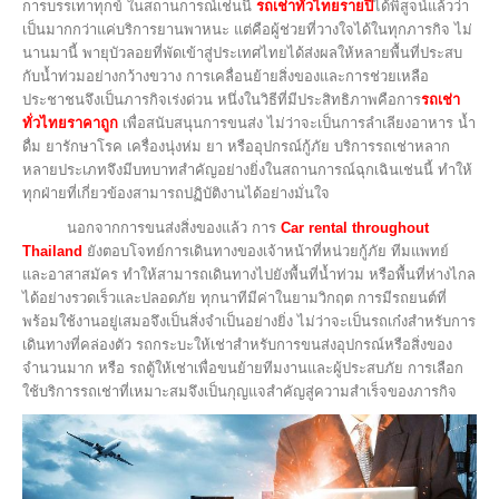
การบรรเทาทุกข์ ในสถานการณ์เช่นนี้
รถเช่าทั่วไทยรายปี
ได้พิสูจน์แล้วว่า
เป็นมากกว่าแค่บริการยานพาหนะ แต่คือผู้ช่วยที่วางใจได้ในทุกภารกิจ ไม่
นานมานี้ พายุบัวลอยที่พัดเข้าสู่ประเทศไทยได้ส่งผลให้หลายพื้นที่ประสบ
กับน้ำท่วมอย่างกว้างขวาง การเคลื่อนย้ายสิ่งของและการช่วยเหลือ
ประชาชนจึงเป็นภารกิจเร่งด่วน หนึ่งในวิธีที่มีประสิทธิภาพคือการ
รถเช่า
ทั่วไทยราคาถูก
เพื่อสนับสนุนการขนส่ง ไม่ว่าจะเป็นการลำเลียงอาหาร น้ำ
ดื่ม ยารักษาโรค เครื่องนุ่งห่ม ยา หรืออุปกรณ์กู้ภัย บริการรถเช่าหลาก
หลายประเภทจึงมีบทบาทสำคัญอย่างยิ่งในสถานการณ์ฉุกเฉินเช่นนี้ ทำให้
ทุกฝ่ายที่เกี่ยวข้องสามารถปฏิบัติงานได้อย่างมั่นใจ
นอกจากการขนส่งสิ่งของแล้ว การ
Car rental throughout
Thailand
ยังตอบโจทย์การเดินทางของเจ้าหน้าที่หน่วยกู้ภัย ทีมแพทย์
และอาสาสมัคร ทำให้สามารถเดินทางไปยังพื้นที่น้ำท่วม หรือพื้นที่ห่างไกล
ได้อย่างรวดเร็วและปลอดภัย ทุกนาทีมีค่าในยามวิกฤต การมีรถยนต์ที่
พร้อมใช้งานอยู่เสมอจึงเป็นสิ่งจำเป็นอย่างยิ่ง ไม่ว่าจะเป็นรถเก๋งสำหรับการ
เดินทางที่คล่องตัว รถกระบะให้เช่าสำหรับการขนส่งอุปกรณ์หรือสิ่งของ
จำนวนมาก หรือ รถตู้ให้เช่าเพื่อขนย้ายทีมงานและผู้ประสบภัย การเลือก
ใช้บริการรถเช่าที่เหมาะสมจึงเป็นกุญแจสำคัญสู่ความสำเร็จของภารกิจ