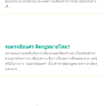
คุมงบประมาณได้ง่าย และลดความเสี่ยงทางการเงิน ย่อมเป็นทาง
เลื...
จอดรถย้อนศร ผิดกฎหมายไหม?
หลายคนอาจเคยชินกับการเห็นรถจอดเทียบข้างทางโดยหันหัวรถ
สวนทางกับจราจร เพียงเพราะเห็นว่าเป็นจุดว่างที่จอดสะดวก แต่รู้
หรือไม่ว่าการ "จอดรถย้อนศร" นั้นเข้าข่ายผิดกฎหมายจราจรเต็มๆ
และอาจ...