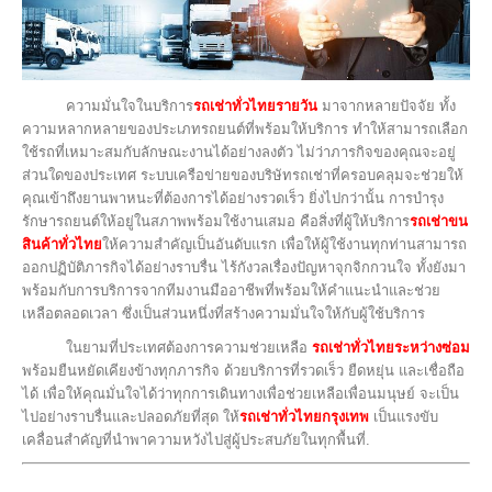
ความมั่นใจในบริการ
รถเช่าทั่วไทยรายวัน
มาจากหลายปัจจัย ทั้ง
ความหลากหลายของประเภทรถยนต์ที่พร้อมให้บริการ ทำให้สามารถเลือก
ใช้รถที่เหมาะสมกับลักษณะงานได้อย่างลงตัว ไม่ว่าภารกิจของคุณจะอยู่
ส่วนใดของประเทศ ระบบเครือข่ายของบริษัทรถเช่าที่ครอบคลุมจะช่วยให้
คุณเข้าถึงยานพาหนะที่ต้องการได้อย่างรวดเร็ว ยิ่งไปกว่านั้น การบำรุง
รักษารถยนต์ให้อยู่ในสภาพพร้อมใช้งานเสมอ คือสิ่งที่ผู้ให้บริการ
รถเช่าขน
สินค้าทั่วไทย
ให้ความสำคัญเป็นอันดับแรก เพื่อให้ผู้ใช้งานทุกท่านสามารถ
ออกปฏิบัติภารกิจได้อย่างราบรื่น ไร้กังวลเรื่องปัญหาจุกจิกกวนใจ ทั้งยังมา
พร้อมกับการบริการจากทีมงานมืออาชีพที่พร้อมให้คำแนะนำและช่วย
เหลือตลอดเวลา ซึ่งเป็นส่วนหนึ่งที่สร้างความมั่นใจให้กับผู้ใช้บริการ
ในยามที่ประเทศต้องการความช่วยเหลือ
รถเช่าทั่วไทยระหว่างซ่อม
พร้อมยืนหยัดเคียงข้างทุกภารกิจ ด้วยบริการที่รวดเร็ว ยืดหยุ่น และเชื่อถือ
ได้ เพื่อให้คุณมั่นใจได้ว่าทุกการเดินทางเพื่อช่วยเหลือเพื่อนมนุษย์ จะเป็น
ไปอย่างราบรื่นและปลอดภัยที่สุด ให้
รถเช่าทั่วไทยกรุงเทพ
เป็นแรงขับ
เคลื่อนสำคัญที่นำพาความหวังไปสู่ผู้ประสบภัยในทุกพื้นที่.