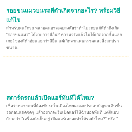
รอยขนแมวบนรถสีดำเกิดจากอะไร? พร้อมวิธี
แก้ไข
สำหรับคนรักรถ หลายคนอาจเคยสงสัยว่าทำไมรถยนต์สีดำถึงเกิด
"รอยขนแมว" ได้ง่ายกว่าสีอื่น? ความจริงแล้วไม่ได้เกิดจากชั้นแลก
เกอร์ของสีดำอ่อนแอกว่าสีอื่น แต่เกิดจากเศษกรวดและสิ่งสกปรก
ขนาด...
สตาร์ตรถแล้วเปิดแอร์ทันทีได้ไหม?
เชื่อว่าหลายคนที่ต้องขับรถในเมืองไทยคงเคยประสบปัญหาเดินขึ้น
รถตอนแดดจัดๆ แล้วอยากจะรีบเปิดแอร์ให้ฉ่ำปอดทันที แต่ก็แอบ
กังวลว่า "เครื่องยังเย็นอยู่ เปิดแอร์เลยจะทำให้รถพังไหม?" หรือ "...