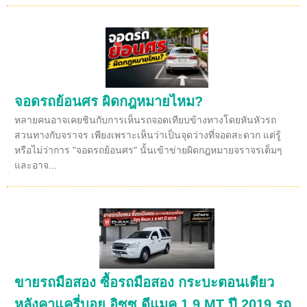
จอดรถย้อนศร ผิดกฎหมายไหม?
หลายคนอาจเคยชินกับการเห็นรถจอดเทียบข้างทางโดยหันหัวรถ
สวนทางกับจราจร เพียงเพราะเห็นว่าเป็นจุดว่างที่จอดสะดวก แต่รู้
หรือไม่ว่าการ "จอดรถย้อนศร" นั้นเข้าข่ายผิดกฎหมายจราจรเต็มๆ
และอาจ...
ขายรถมือสอง ซื้อรถมือสอง กระบะตอนเดียว
หลังคาแครี่บอย อิซูซุ ดีแมค 1.9 MT ปี 2019 รถ