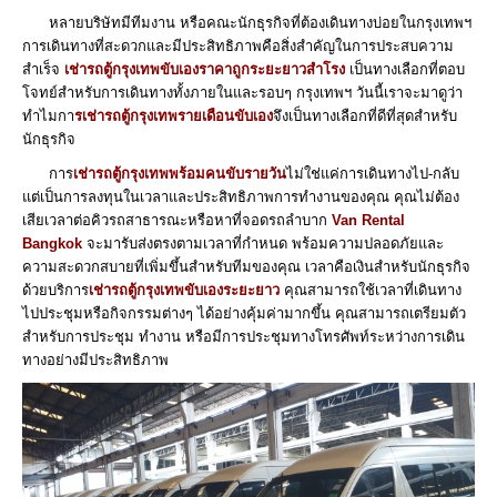
หลายบริษัทมีทีมงาน หรือคณะนักธุรกิจที่ต้องเดินทางบ่อยในกรุงเทพฯ
การเดินทางที่สะดวกและมีประสิทธิภาพคือสิ่งสำคัญในการประสบความ
สำเร็จ
เช่ารถตู้กรุงเทพขับเองราคาถูกระยะยาวสำโรง
เป็นทางเลือกที่ตอบ
โจทย์สำหรับการเดินทางทั้งภายในและรอบๆ กรุงเทพฯ วันนี้เราจะมาดูว่า
ทำไมกา
ร
เช่ารถตู้กรุงเทพรายเดือนขับเอง
จึงเป็นทางเลือกที่ดีที่สุดสำหรับ
นักธุรกิจ
การ
เช่ารถตู้กรุงเทพพร้อมคนขับรายวัน
ไม่ใช่แค่การเดินทางไป-กลับ
แต่เป็นการลงทุนในเวลาและประสิทธิภาพการทำงานของคุณ คุณไม่ต้อง
เสียเวลาต่อคิวรถสาธารณะหรือหาที่จอดรถลำบาก
Van Rental
Bangkok
จะมารับส่งตรงตามเวลาที่กำหนด พร้อมความปลอดภัยและ
ความสะดวกสบายที่เพิ่มขึ้นสำหรับทีมของคุณ เวลาคือเงินสำหรับนักธุรกิจ
ด้วยบริการ
เช่ารถตู้กรุงเทพขับเองระยะยาว
คุณสามารถใช้เวลาที่เดินทาง
ไปประชุมหรือกิจกรรมต่างๆ ได้อย่างคุ้มค่ามากขึ้น คุณสามารถเตรียมตัว
สำหรับการประชุม ทำงาน หรือมีการประชุมทางโทรศัพท์ระหว่างการเดิน
ทางอย่างมีประสิทธิภาพ