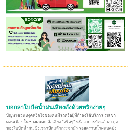
บอกลาใบปัดน้ำฝนเสียงดังด้วยทริกง่ายๆ
ปัญหาชวนหงุดหงิดใจของคนมีรถหรือผู้ที่กำลังใช้บริการ รถเช่า
ดอนเมือง ในช่วงฝนตก คือเสียง "ครืดๆ" หรืออาการปัดแล้วสะดุด
ของใบปัดน้ำฝน ยิ่งเวลาปัดแล้วกระจกมัว รอยคราบน้ำฝนบดบัง