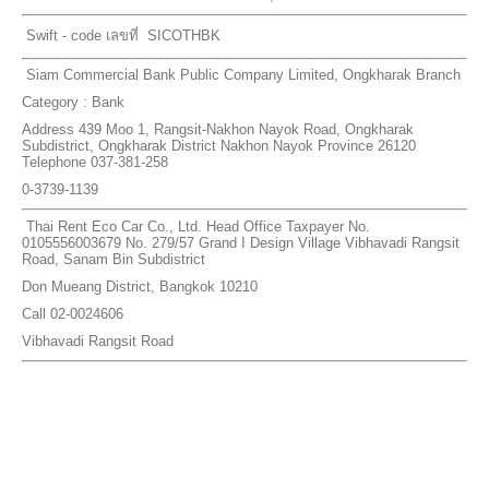
Swift - code เลขที่ SICOTHBK
Siam Commercial Bank Public Company Limited, Ongkharak Branch
Category : Bank
Address 439 Moo 1, Rangsit-Nakhon Nayok Road, Ongkharak
Subdistrict, Ongkharak District Nakhon Nayok Province 26120
Telephone 037-381-258
0-3739-1139
Thai Rent Eco Car Co., Ltd. Head Office Taxpayer No.
0105556003679 No. 279/57 Grand I Design Village Vibhavadi Rangsit
Road, Sanam Bin Subdistrict
Don Mueang District, Bangkok 10210
Call 02-0024606
Vibhavadi Rangsit Road