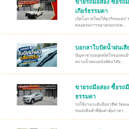
ขายรถมือสอง ซื้อรถมื
เกียร์ธรรมดา
เปิดโอกาสใหม่ให้ธุรกิจขนส่ง! 
ตลอดจนการขยายกองรถเพ...
บอกลาใบปัดน้ำฝนเสีย
ปัญหาชวนหงุดหงิดใจของคนมีรถห
คราบน้ำฝนบดบังทัศนวิสัย...
ขายรถมือสอง ซื้อรถม
ธรรมดา
รถใช้งานระดับมืออาชีพ! Niss
ขนส่งสินค้าที่คุ้มค่าคุ้มราคา...