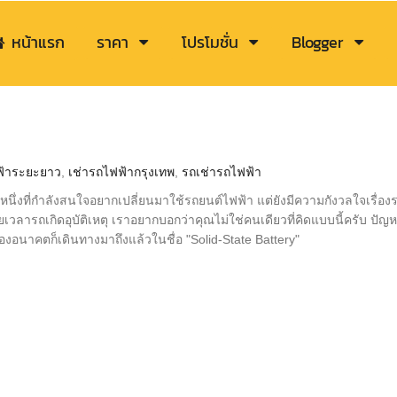
หน้าแรก
ราคา
โปรโมชั่น
Blogger
ฟ้าระยะยาว
,
เช่ารถไฟฟ้ากรุงเทพ
,
รถเช่ารถไฟฟ้า
หนึ่งที่กำลังสนใจอยากเปลี่ยนมาใช้รถยนต์ไฟฟ้า แต่ยังมีความกังวลใจเรื่องระ
วลารถเกิดอุบัติเหตุ เราอยากบอกว่าคุณไม่ใช่คนเดียวที่คิดแบบนี้ครับ ปัญหาเ
อนาคตก็เดินทางมาถึงแล้วในชื่อ "Solid-State Battery"