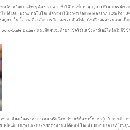
เดิม หรือแปลง่ายๆ คือ รถ EV จะวิ่งได้ไกลขึ้นทะลุ 1,000 กิโลเมตรต่อการช
มงไปได้เลย เพราะเทคโนโลยีนี้อาจทำให้เราชาร์จแบตเตอรี่จาก 10% ถึง 80% 
วไฟอยู่ภายใน โอกาสที่จะเกิดการลัดวงจรจนเกิดไฟลุกไหม้จึงลดลงจนแทบเป็นศ
id-State Battery และมีแผนจะนำมาใช้จริงในเชิงพาณิชย์ในอีกไม่กี่ปีข้าง
ามเสี่ยงเรื่องราคาขายต่อ หรือกังวลว่ารถที่ซื้อวันนี้จะตกรุ่นในวันหน้า ก
บขี่ที่เงียบ แรง และประหยัดค่าน้ำมันได้ทันที โดยมีรูปแบบบริการที่ยืดหยุ