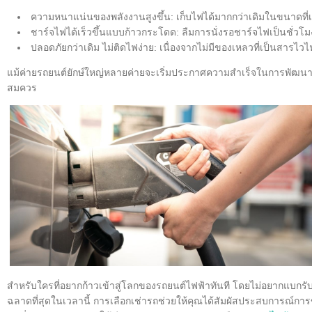
ความหนาแน่นของพลังงานสูงขึ้น: เก็บไฟได้มากกว่าเดิมในขนาดที่เท่า
ชาร์จไฟได้เร็วขึ้นแบบก้าวกระโดด: ลืมการนั่งรอชาร์จไฟเป็นชั่วโ
ปลอดภัยกว่าเดิม ไม่ติดไฟง่าย: เนื่องจากไม่มีของเหลวที่เป็นสารไ
แม้ค่ายรถยนต์ยักษ์ใหญ่หลายค่ายจะเริ่มประกาศความสำเร็จในการพัฒนา Sol
สมควร
สำหรับใครที่อยากก้าวเข้าสู่โลกของรถยนต์ไฟฟ้าทันที โดยไม่อยากแบกรับคว
ฉลาดที่สุดในเวลานี้ การเลือกเช่ารถช่วยให้คุณได้สัมผัสประสบการณ์การขั