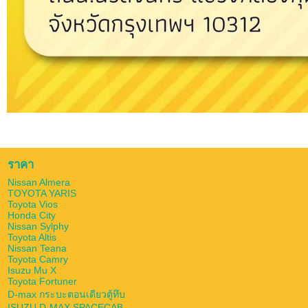
ราคา
Nissan Almera
TOYOTA YARIS
Toyota Vios
Honda City
Nissan Sylphy
Toyota Altis
Nissan Teana
Toyota Camry
Isuzu Mu X
Toyota Fortuner
D-max กระบะตอนเดียวตู้ทึบ
ISUZU D-MAX SPACECAB