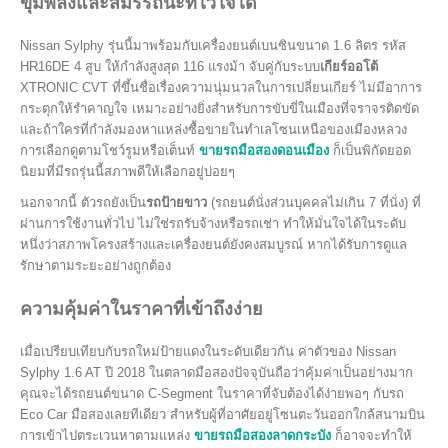
ขุมพลังและสมรรถนะที่ไว้ใจได้
Nissan Sylphy รุ่นนี้มาพร้อมกับเครื่องยนต์เบนซินขนาด 1.6 ลิตร รหัส
HR16DE 4 สูบ ให้กำลังสูงสุด 116 แรงม้า จับคู่กับระบบ
เกียร์ออโต้
XTRONIC CVT ที่ขึ้นชื่อเรื่องความนุ่มนวลในการเปลี่ยนเกียร์ ไม่มีอาการ
กระตุกให้รำคาญใจ เหมาะอย่างยิ่งสำหรับการขับขี่ในเมืองที่จราจรติดขัด
และถ้าใครที่กำลังมองหาแหล่งซื้อขายในทำเลโซนเหนือของเมืองหลวง
การเลือกดูตามโชว์รูมหรือเต็นท์
ขายรถมือสองดอนเมือง
ก็เป็นพิกัดยอด
นิยมที่มีรถรุ่นนี้สภาพดีให้เลือกอยู่บ่อยๆ
นอกจากนี้ ตัวรถยังเป็น
รถป้ายขาว
(รถยนต์นั่งส่วนบุคคลไม่เกิน 7 ที่นั่ง) ที่
ผ่านการใช้งานทั่วไป ไม่ใช่รถรับจ้างหรือรถเช่า ทำให้มั่นใจได้ในระดับ
หนึ่งว่าสภาพโครงสร้างและเครื่องยนต์ยังคงสมบูรณ์ หากได้รับการดูแล
รักษาตามระยะอย่างถูกต้อง
ความคุ้มค่าในราคาที่เข้าถึงง่าย
เมื่อเปรียบเทียบกับรถใหม่ป้ายแดงในระดับเดียวกัน ค่าตัวของ Nissan
Sylphy 1.6 AT ปี 2018 ในตลาดมือสองปัจจุบันถือว่าคุ้มค่าเป็นอย่างมาก
คุณจะได้รถยนต์ขนาด C-Segment ในราคาที่จับต้องได้ง่ายพอๆ กับรถ
Eco Car มือสองเลยทีเดียว สำหรับผู้ที่อาศัยอยู่โซนตะวันออกใกล้สนามบิน
การเข้าไปตระเวนหาตามแหล่ง
ขายรถมือสองลาดกระบัง
ก็อาจจะทำให้