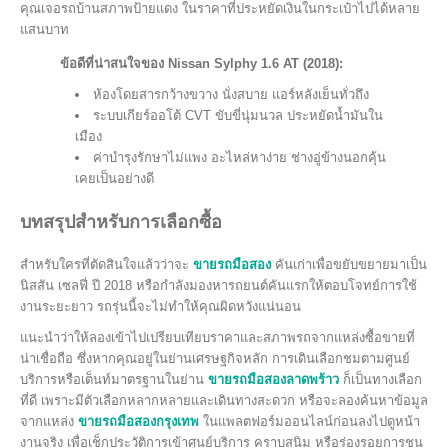
คุณเจอรถบ้านสภาพป้ายแดง ในราคาที่ประหยัดเงินในกระเป๋าไปได้หลาย
แสนบาท
ข้อดีที่น่าสนใจของ Nissan Sylphy 1.6 AT (2018):
ห้องโดยสารกว้างขวาง นั่งสบาย แอร์หลังเย็นทั่วถึง
ระบบเกียร์ออโต้ CVT ขับขี่นุ่มนวล ประหยัดน้ำมันใน
เมือง
ค่าบำรุงรักษาไม่แพง อะไหล่หาง่าย ช่างอู่ข้างนอกคุ้น
เคยเป็นอย่างดี
บทสรุปสำหรับการเลือกซื้อ
สำหรับใครที่ตัดสินใจแล้วว่าจะ
ขายรถมือสอง
คันเก่าเพื่อขยับขยายมาเป็น
นิสสัน เซลฟี่ ปี 2018 หรือกำลังมองหารถยนต์คันแรกให้ตอบโจทย์การใช้
งานระยะยาว รถรุ่นนี้จะไม่ทำให้คุณผิดหวังแน่นอน
แนะนำว่าให้ลองเข้าไปเปรียบเทียบราคาและสภาพรถจากแหล่งซื้อขายที่
น่าเชื่อถือ ซึ่งหากคุณอยู่ในย่านเศรษฐกิจหลัก การเดินเลือกชมตามศูนย์
บริการหรือเต็นท์มาตรฐานในย่าน
ขายรถมือสองลาดพร้าว
ก็เป็นทางเลือก
ที่ดี เพราะมีตัวเลือกหลากหลายและเดินทางสะดวก หรือจะลองค้นหาข้อมูล
จากแหล่ง
ขายรถมือสองกรุงเทพ
ในแพลตฟอร์มออนไลน์ก่อนลงไปดูหน้า
งานจริง เพื่อเช็กประวัติการเข้าศูนย์บริการ คราบสนิม หรือร่องรอยการชน