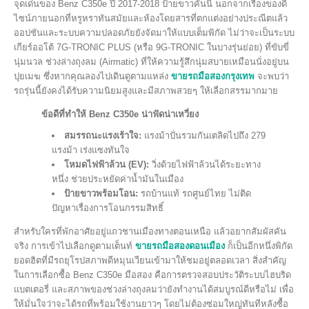
จุดเด่นของ Benz C350e ปี 2017-2018 ป้ายขาวคันนี้ นอกจากเรื่องของดี
ไซน์ภายนอกที่หรูหราทันสมัยและห้องโดยสารที่ตกแต่งอย่างประณีตแล้ว
ออปชันและระบบความปลอดภัยยังจัดมาให้แบบเต็มพิกัด ไม่ว่าจะเป็นระบบ
เกียร์ออโต้ 7G-TRONIC PLUS (หรือ 9G-TRONIC ในบางรุ่นย่อย) ที่ขับขี่
นุ่มนวล ช่วงล่างถุงลม (Airmatic) ที่ให้ความรู้สึกนุ่มสบายเหมือนนั่งอยู่บน
ปุยเมฆ ซึ่งหากคุณลองไปเดินดูตามแหล่ง
ขายรถมือสองกรุงเทพ
จะพบว่า
รถรุ่นนี้ยังคงได้รับความนิยมสูงและมีสภาพสวยๆ ให้เลือกสรรมากมาย
ข้อดีที่ทำให้ Benz C350e น่าฟัดน่าเหวี่ยง
สมรรถนะแรงเร้าใจ:
แรงม้าปั่นรวมกันเตลิดไปถึง 279
แรงม้า เร่งแซงทันใจ
โหมดไฟฟ้าล้วน (EV):
วิ่งด้วยไฟฟ้าล้วนได้ระยะทาง
หนึ่ง ช่วยประหยัดค่าน้ำมันในเมือง
ป้ายขาวพร้อมโอน:
รถบ้านแท้ รถศูนย์ไทย ไม่ติด
ปัญหาเรื่องการโอนกรรมสิทธิ์
สำหรับใครที่พักอาศัยอยู่แถวชานเมืองทางตอนเหนือ แล้วอยากสัมผัสคัน
จริง การเข้าไปเลือกดูตามเต็นท์
ขายรถมือสองดอนเมือง
ก็เป็นอีกหนึ่งพิกัด
ยอดฮิตที่มีรถยุโรปสภาพดีหมุนเวียนเข้ามาให้ชมอยู่ตลอดเวลา สิ่งสำคัญ
ในการเลือกซื้อ Benz C350e มือสอง คือการตรวจสอบประวัติระบบไฮบริด
แบตเตอรี่ และสภาพของช่วงล่างถุงลมว่ายังทำงานได้สมบูรณ์ดีหรือไม่ เพื่อ
ให้มั่นใจว่าจะได้รถที่พร้อมใช้งานยาวๆ โดยไม่ต้องซ่อมใหญ่ทันทีหลังซื้อ