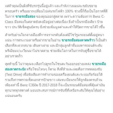
แต่ถ้าคุณเป็นฝั่งที่ขับรถรุ่นนี้อยู่แล้ว และกำลังวางแผนจะขยับขยาย
ครอบครัว หรืออยากเปลี่ยนไปเล่นรถไฟฟ้า 100% ช่วงนี้ก็ถือเป็นโอกาสที่ดี
ในการ
ขายรถมือสอง
ของคุณออกสู่ตลาด เพราะความต้องการ Benz C-
Class มือสองในตลาดยังคงมีอยู่อย่างต่อเนื่อง ยิ่งถ้าเป็นรถมือเดียว ป้าย
ขาว ประวัติเช็คศูนย์ครบ ยิ่งช่วยเพิ่มมูลค่าและทำให้ปิดการขายได้ไวขึ้น
สำหรับย่านใจกลางเมืองที่การจราจรคับคั่งแต่มีโชว์รูมรถยนต์ตั้งอยู่หนา
แน่น การตระเวนหาหรือฝากขายในย่าน
ขายรถมือสองลาดพร้าว
ก็เป็นตัว
เลือกที่สะดวกสบาย เดินทางง่าย และมีกลุ่มลูกค้าที่มองหารถยนต์ระดับ
พรีเมียมแวะเวียนมาไม่ขาดสาย ช่วยเพิ่มโอกาสในการจับคู่ซื้อขายได้
อย่างรวดเร็ว
สุดท้ายนี้ ไม่ว่าคุณจะเลือกไปดูรถในโซนตะวันออกอย่างแหล่ง
ขายรถมือ
สองลาดกระบัง
หรือโซนไหนๆ ก็ตาม สิ่งที่ห้ามละเลยคือการทดลองขับ
(Test Drive) เพื่อฟังเสียงการทำงานของเครื่องยนต์และระบบเกียร์ออโต้
รวมถึงการตรวจเช็คเอกสารป้ายขาว เล่มทะเบียนรถให้ถูกต้องครบถ้วน
เพียงเท่านี้ Benz C350e ปี 2017-2018 ก็จะเป็นรถยนต์มือสองที่คุ้มค่าเงิน
ทุกบาททุกสตางค์ มอบประสบการณ์การขับขี่ที่เหนือระดับให้คุณได้อย่าง
แน่นอนครับ