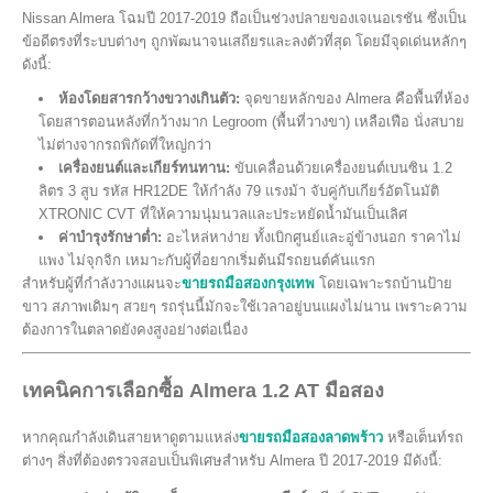
Nissan Almera โฉมปี 2017-2019 ถือเป็นช่วงปลายของเจเนอเรชัน ซึ่งเป็น
ข้อดีตรงที่ระบบต่างๆ ถูกพัฒนาจนเสถียรและลงตัวที่สุด โดยมีจุดเด่นหลักๆ
ดังนี้:
ห้องโดยสารกว้างขวางเกินตัว:
จุดขายหลักของ Almera คือพื้นที่ห้อง
โดยสารตอนหลังที่กว้างมาก Legroom (พื้นที่วางขา) เหลือเฟือ นั่งสบาย
ไม่ต่างจากรถพิกัดที่ใหญ่กว่า
เครื่องยนต์และเกียร์ทนทาน:
ขับเคลื่อนด้วยเครื่องยนต์เบนซิน 1.2
ลิตร 3 สูบ รหัส HR12DE ให้กำลัง 79 แรงม้า จับคู่กับเกียร์อัตโนมัติ
XTRONIC CVT ที่ให้ความนุ่มนวลและประหยัดน้ำมันเป็นเลิศ
ค่าบำรุงรักษาต่ำ:
อะไหล่หาง่าย ทั้งเบิกศูนย์และอู่ข้างนอก ราคาไม่
แพง ไม่จุกจิก เหมาะกับผู้ที่อยากเริ่มต้นมีรถยนต์คันแรก
สำหรับผู้ที่กำลังวางแผนจะ
ขายรถมือสองกรุงเทพ
โดยเฉพาะรถบ้านป้าย
ขาว สภาพเดิมๆ สวยๆ รถรุ่นนี้มักจะใช้เวลาอยู่บนแผงไม่นาน เพราะความ
ต้องการในตลาดยังคงสูงอย่างต่อเนื่อง
เทคนิคการเลือกซื้อ Almera 1.2 AT มือสอง
หากคุณกำลังเดินสายหาดูตามแหล่ง
ขายรถมือสองลาดพร้าว
หรือเต็นท์รถ
ต่างๆ สิ่งที่ต้องตรวจสอบเป็นพิเศษสำหรับ Almera ปี 2017-2019 มีดังนี้: