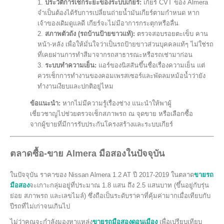
ประวัติการเช็กระยะของระบบเกียร์:
เกียร์ CVT ของ Almera
จำเป็นต้องได้รับการเปลี่ยนถ่ายน้ำมันเกียร์ตามกำหนด หาก
เจ้าของเดิมดูแลดี เกียร์จะไม่มีอาการกระตุกหรือลื่น
สภาพตัวถัง (รถบ้านป้ายขาวแท้):
ตรวจสอบรอยตะเข็บ คาน
หน้า-หลัง เพื่อให้มั่นใจว่าเป็นรถป้ายขาวส่วนบุคคลแท้ๆ ไม่ใช่รถ
ที่เคยผ่านการทำสีมาจากรถสาธารณะหรือรถเช่ามาก่อน
ระบบทำความเย็น:
แอร์ของนิสสันขึ้นชื่อเรื่องความเย็น แต่
ควรเช็กการทำงานของคอมเพรสเซอร์และพัดลมหม้อน้ำว่ายัง
ทำงานเงียบและปกติอยู่ไหม
ข้อแนะนำ:
หากไม่มีความรู้เรื่องช่าง แนะนำให้พาผู้
เชี่ยวชาญไปช่วยตรวจเช็กสภาพรถ ณ จุดขาย หรือเลือกซื้อ
จากผู้ขายที่มีการรับประกันโครงสร้างและระบบเกียร์
ตลาดซื้อ-ขาย Almera มือสองในปัจจุบัน
ในปัจจุบัน ราคาของ Nissan Almera 1.2 AT ปี 2017-2019 ในตลาด
ขายรถ
มือสอง
จะเกาะกลุ่มอยู่ที่ประมาณ 1.8 แสน ถึง 2.5 แสนบาท (ขึ้นอยู่กับรุ่น
ย่อย สภาพรถ และเลขไมล์) ซึ่งถือเป็นระดับราคาที่คุ้มค่ามากเมื่อเทียบกับ
ปีรถที่ไม่เก่าจนเกินไป
ไม่ว่าคุณจะกำลังมองหาแหล่ง
ขายรถมือสองดอนเมือง
เพื่อเปรียบเทียบ