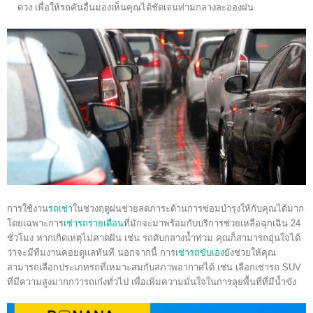
ดวง เพื่อให้รถคันอื่นมองเห็นคุณได้ชัดเจนท่ามกลางละอองฝน
การใช้งาน
รถเช่า
ในช่วงฤดูฝนช่วยลดภาระด้านการซ่อมบำรุงให้กับคุณได้มาก
โดยเฉพาะการ
เช่ารถรายเดือน
ที่มักจะมาพร้อมกับบริการช่วยเหลือฉุกเฉิน 24
ชั่วโมง หากเกิดเหตุไม่คาดฝัน เช่น รถดับกลางน้ำท่วม คุณก็สามารถอุ่นใจได้
ว่าจะมีทีมงานคอยดูแลทันที นอกจากนี้ การ
เช่ารถขับเอง
ยังช่วยให้คุณ
สามารถเลือกประเภทรถที่เหมาะสมกับสภาพอากาศได้ เช่น เลือกเช่ารถ SUV
ที่มีความสูงมากกว่ารถเก๋งทั่วไป เพื่อเพิ่มความมั่นใจในการลุยพื้นที่ที่มีน้ำขัง