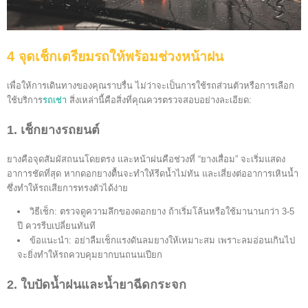
4 จุดเช็กเตรียมรถให้พร้อมช่วงหน้าฝน
เพื่อให้การเดินทางของคุณราบรื่น ไม่ว่าจะเป็นการใช้รถส่วนตัวหรือการเลือก
ใช้บริการ
รถเช่า
สิ่งเหล่านี้คือสิ่งที่คุณควรตรวจสอบอย่างละเอียด:
1. เช็กยางรถยนต์
ยางคือจุดสัมผัสถนนโดยตรง และหน้าฝนคือช่วงที่ “ยางเสื่อม” จะเริ่มแสดง
อาการชัดที่สุด หากดอกยางตื้นจะทำให้รีดน้ำไม่ทัน และเสี่ยงต่ออาการเหินน้ำ
ซึ่งทำให้รถเสียการทรงตัวได้ง่าย
วิธีเช็ก: ตรวจดูความลึกของดอกยาง ถ้าเริ่มโล้นหรือใช้มานานกว่า 3-5
ปี ควรรีบเปลี่ยนทันที
ข้อแนะนำ: อย่าลืมเช็กแรงดันลมยางให้เหมาะสม เพราะลมอ่อนเกินไป
จะยิ่งทำให้รถควบคุมยากบนถนนเปียก
2. ใบปัดน้ำฝนและน้ำยาฉีดกระจก