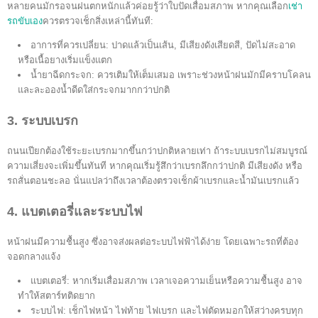
หลายคนมักรอจนฝนตกหนักแล้วค่อยรู้ว่าใบปัดเสื่อมสภาพ หากคุณเลือก
เช่า
รถขับเอง
ควรตรวจเช็กสิ่งเหล่านี้ทันที:
อาการที่ควรเปลี่ยน: ปาดแล้วเป็นเส้น, มีเสียงดังเสียดสี, ปัดไม่สะอาด
หรือเนื้อยางเริ่มแข็งแตก
น้ำยาฉีดกระจก: ควรเติมให้เต็มเสมอ เพราะช่วงหน้าฝนมักมีคราบโคลน
และละอองน้ำดีดใส่กระจกมากกว่าปกติ
3. ระบบเบรก
ถนนเปียกต้องใช้ระยะเบรกมากขึ้นกว่าปกติหลายเท่า ถ้าระบบเบรกไม่สมบูรณ์
ความเสี่ยงจะเพิ่มขึ้นทันที หากคุณเริ่มรู้สึกว่าเบรกลึกกว่าปกติ มีเสียงดัง หรือ
รถสั่นตอนชะลอ นั่นแปลว่าถึงเวลาต้องตรวจเช็กผ้าเบรกและน้ำมันเบรกแล้ว
4. แบตเตอรี่และระบบไฟ
หน้าฝนมีความชื้นสูง ซึ่งอาจส่งผลต่อระบบไฟฟ้าได้ง่าย โดยเฉพาะรถที่ต้อง
จอดกลางแจ้ง
แบตเตอรี่: หากเริ่มเสื่อมสภาพ เวลาเจอความเย็นหรือความชื้นสูง อาจ
ทำให้สตาร์ทติดยาก
ระบบไฟ: เช็กไฟหน้า ไฟท้าย ไฟเบรก และไฟตัดหมอกให้สว่างครบทุก