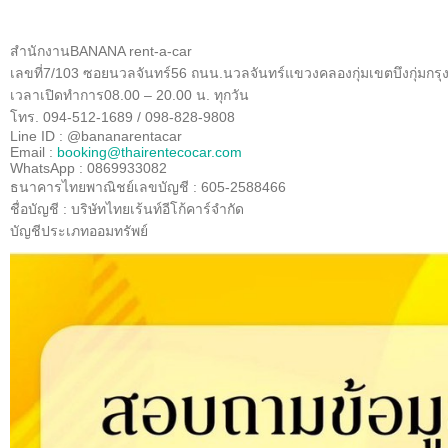
สำนักงาน
BANANA rent-a-car
เลขที่
7/103
ซอยนวลจันทร์
56
ถนน
.
นวลจันทร์
แขวงคลองกุ่ม
เขตบึงกุ่ม
กร
เวลาเปิดทำการ
08.00 – 20.00
น
.
ทุกวัน
โทร
.
094-512-1689 / 098-828-9808
Line ID : @bananarentacar
Email :
booking@thairentecocar.com
WhatsApp : 0869933082
ธนาคารไทยพาณิชย์
เลขบัญชี
:
605-2588466
ชื่อบัญชี
:
บริษัท
ไทยเร้นท์อีโก้คาร์
จำกัด
บัญชีประเภทออมทรัพย์