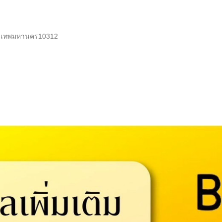
ุงเทพมหานคร
10312