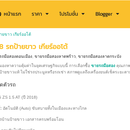
หน้าแรก
ราคา
โปรโมชั่น
Blogger
ายขาว เกียร์ออโต้
 รถป้ายขาว เกียร์ออโต้
รถมือสองดอนเมือง
,
ขายรถมือสองลาดพร้าว
,
ขายรถมือสองลาดกระบัง
องหาความคุ้มค่าในยุคเศรษฐกิจแบบนี้ การเลือกซื้อ
ขายรถมือสอง
คุณภาพดี
้ายขาวแท้ ไม่ใช่รถประมูลหรือรถเช่า สภาพดูแลถึงเครื่องยนต์เช็คระยะต
ยดตัวรถ
ZS 1.5 AT (ปี 2018)
:
อัตโนมัติ (Auto) ขับสบายทั้งในเมืองและทางไกล
ถบ้านป้ายขาว เอกสารครบพร้อมโอน