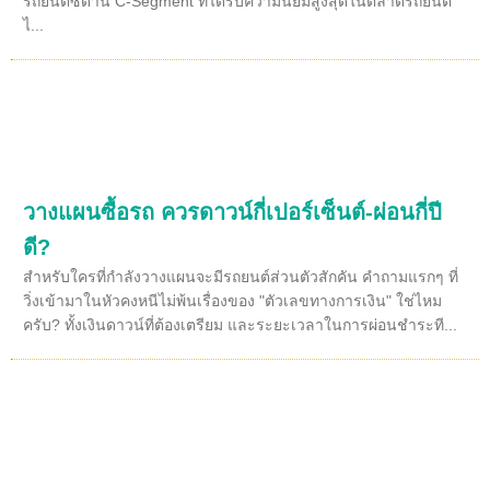
รถยนต์ซีดาน C-Segment ที่ได้รับความนิยมสูงสุดในตลาดรถยนต์
ไ...
วางแผนซื้อรถ ควรดาวน์กี่เปอร์เซ็นต์-ผ่อนกี่ปี
ดี?
สำหรับใครที่กำลังวางแผนจะมีรถยนต์ส่วนตัวสักคัน คำถามแรกๆ ที่
วิ่งเข้ามาในหัวคงหนีไม่พ้นเรื่องของ "ตัวเลขทางการเงิน" ใช่ไหม
ครับ? ทั้งเงินดาวน์ที่ต้องเตรียม และระยะเวลาในการผ่อนชำระที...