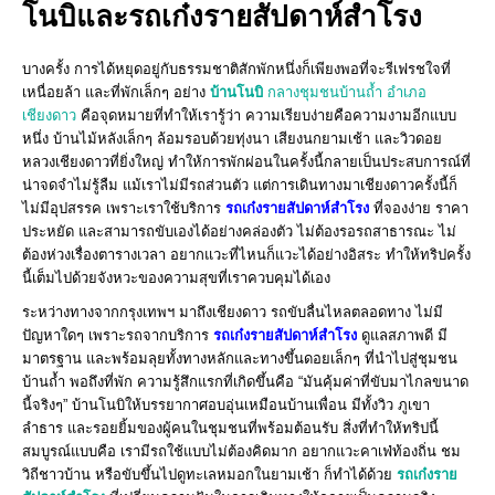
โนบิและรถเก๋งรายสัปดาห์สำโรง
บางครั้ง การได้หยุดอยู่กับธรรมชาติสักพักหนึ่งก็เพียงพอที่จะรีเฟรชใจที่
เหนื่อยล้า และที่พักเล็กๆ อย่าง
บ้านโนบิ
กลางชุมชนบ้านถ้ำ อำเภอ
เชียงดาว
คือจุดหมายที่ทำให้เรารู้ว่า ความเรียบง่ายคือความงามอีกแบบ
หนึ่ง บ้านไม้หลังเล็กๆ ล้อมรอบด้วยทุ่งนา เสียงนกยามเช้า และวิวดอย
หลวงเชียงดาวที่ยิ่งใหญ่ ทำให้การพักผ่อนในครั้งนี้กลายเป็นประสบการณ์ที่
น่าจดจำไม่รู้ลืม
แม้เราไม่มีรถส่วนตัว แต่การเดินทางมาเชียงดาวครั้งนี้ก็
ไม่มีอุปสรรค เพราะเราใช้บริการ
รถเก๋งรายสัปดาห์สำโรง
ที่จองง่าย ราคา
ประหยัด และสามารถขับเองได้อย่างคล่องตัว ไม่ต้องรอรถสาธารณะ ไม่
ต้องห่วงเรื่องตารางเวลา อยากแวะที่ไหนก็แวะได้อย่างอิสระ ทำให้ทริปครั้ง
นี้เต็มไปด้วยจังหวะของความสุขที่เราควบคุมได้เอง
ระหว่างทางจากกรุงเทพฯ มาถึงเชียงดาว รถขับลื่นไหลตลอดทาง ไม่มี
ปัญหาใดๆ เพราะรถจากบริการ
รถเก๋งรายสัปดาห์สำโรง
ดูแลสภาพดี มี
มาตรฐาน และพร้อมลุยทั้งทางหลักและทางขึ้นดอยเล็กๆ ที่นำไปสู่ชุมชน
บ้านถ้ำ พอถึงที่พัก ความรู้สึกแรกที่เกิดขึ้นคือ “มันคุ้มค่าที่ขับมาไกลขนาด
นี้จริงๆ” บ้านโนบิให้บรรยากาศอบอุ่นเหมือนบ้านเพื่อน มีทั้งวิว ภูเขา
ลำธาร และรอยยิ้มของผู้คนในชุมชนที่พร้อมต้อนรับ
สิ่งที่ทำให้ทริปนี้
สมบูรณ์แบบคือ เรามีรถใช้แบบไม่ต้องคิดมาก อยากแวะคาเฟ่ท้องถิ่น ชม
วิถีชาวบ้าน หรือขับขึ้นไปดูทะเลหมอกในยามเช้า ก็ทำได้ด้วย
รถเก๋งราย