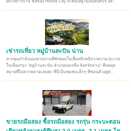
อย่างยาวนาน ชื่อของ Honda City จะต้องอยู่ในอันดับต้นๆ อย...
เช่ารถเที่ยว หมู่บ้านสะปัน น่าน
หากคุณกำลังมองหาสถานที่พักผ่อนใจเพื่อหลีกหนีจากความวุ่นวาย
ในเมืองกรุง "หมู่บ้านสะปัน อำเภอบ่อเกลือ จังหวัดน่าน" คือหมุด
หมายที่ไม่ควรพลาดเลยค่ะ ที่นี่เป็นชุมชนเล็กๆ ที่ซ่อนตัวอยู่ท่...
ขายรถมือสอง ซื้อรถมือสอง รถรุ่น กระบะตอน
เดียวหลังคาสูงตู้ทึบสูง 2.0 เมตร -2.1 เมตร โต