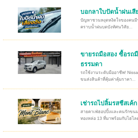
บอกลาใบปัดน้ำฝนเสีย
ปัญหาชวนหงุดหงิดใจของคนมีรถห
คราบน้ำฝนบดบังทัศนวิสัย...
ขายรถมือสอง ซื้อรถม
ธรรมดา
รถใช้งานระดับมืออาชีพ! Niss
ขนส่งสินค้าที่คุ้มค่าคุ้มราคา...
เช่ารถไปลิ้มรสชีสเค้
สายคาเฟ่ฮอปปิ้งและคนรักขนมห
ทองหล่อ 13 ที่มาพร้อมกับไฮไลต