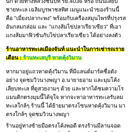
นัก ด้วยทางหลวงชนบท รย.4036 หรือ ถนนเลียบ
ชายทะเล เฉลิมบูรพาชลทิศ เมนูแนะนำของร้านนี้
คือ "เมี่ยงปลากะพง" พร้อมกับเครืองสมุนไพรที่ปรุงรส
อันกลมกล่อม และ "แกงส้มไข่ปลาเรียวเซียว" ที่เอา
แกงส้มมาฟิวชันกับไข่ปลาเรียวเซียว ได้อย่างลงตัว
ร้านอาหารทะเลเมืองจันท์ แนะนำในการเช่ารถเราย
เดือน :
ร้านทะเลบุรี หาดคุ้งวิมาน
หากมาอยู่แถวหาดคุ้งวิมาน ที่มีแลนด์มาร์คชื่อดัง
อย่าง จุดชมวิวนางพญา อ.นายายอาม และมุมโค้ง
เลียบทะเล ที่ดูสวยงามๆ ด้วย และหากได้ชมความโร
แมนติกตรงมุมนี้ได้จุใจ หากจะหาอาหารทะเลรับลม
ทะเลใกล้ๆ ร้านนี้ ได้ย้ายมาตรงโซนหาดคุ้งวิมาน มา
ตรงใกล้ๆ จุดชมวิวนางพญา
ร้านอยู่ทางซ้ายมือตรงโค้งพอดี ตรงร้านมีลานจอด