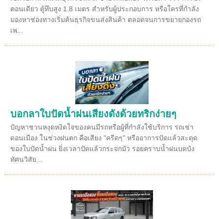
ตอนเดียว ตู้ทึบสูง 1.8 เมตร สำหรับผู้ประกอบการ หรือใครที่กำลัง
มองหาช่องทางเริ่มต้นธุรกิจขนส่งสินค้า ตลอดจนการขยายกองรถ
เพ...
บอกลาใบปัดน้ำฝนเสียงดังด้วยทริกง่ายๆ
ปัญหาชวนหงุดหงิดใจของคนมีรถหรือผู้ที่กำลังใช้บริการ รถเช่า
ดอนเมือง ในช่วงฝนตก คือเสียง "ครืดๆ" หรืออาการปัดแล้วสะดุด
ของใบปัดน้ำฝน ยิ่งเวลาปัดแล้วกระจกมัว รอยคราบน้ำฝนบดบัง
ทัศนวิสัย...