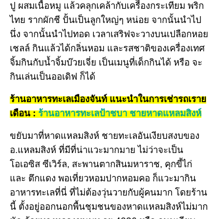
ปู ผสมเนื้อหมู แล้วคลุกเคล้ากับเครืื่องกระเทียม พริก
ไทย รากผักชี ปั้นเป็นลูกใหญ่ๆ หน่อย จากนั้นนำไป
นึ่ง จากนั้นนำไปทอด เวลาเสริฟจะวางบนเปลือกหอย
เชลล์ กินแล้วได้กลิ่นหอม และรสชาติของเครื่องเทศ
จิ้มกินกับน้ำจิ้มบ๊วยเจี่ย เป็นเมนูที่เด็กกินได้ หรือ จะ
กินเล่นเป็นออเดิฟ ก็ได้
ร้านอาหารทะเลเมืองจันท์ แนะนำในการเช่ารถเราย
เดือน :
ร้านอาหารทะเลป้าชบา ชายหาดแหลมสิงห์
ขยับมาที่หาดแหลมสิงห์ ชายทะเลอันเงียบสงบของ
อ.แหลมสิงห์ ที่มีที่น่าแวะมากมาย ไม่ว่าจะเป็น
โอเอซิส ซีเวิร์ล, สะพานตากสินมหาราช, คุกขี้ไก่
และ ตึกแดง พอเที่ยวหอมปากหอมคอ ก็แวะมากิน
อาหารทะเลที่นี่ ที่ไม่ต้องวุ่นวายกับผู้คนมาก โดยร้าน
นี้ ตั้งอยู่ออกนอกพื้นชุมชนของหาดแหลมสิงห์ไม่มาก