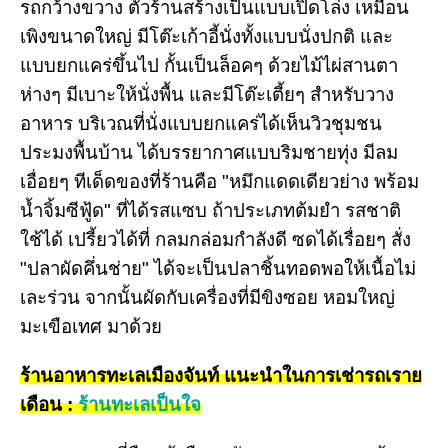
รถกว้างขวาง ตัวร้านสร้างเป็นแบบเปิดโล่ง เหมือน
เพิงขนาดใหญ่ มีโต๊ะเก้าอี้นั่งทั้งแบบนั่งปกติ และ
แบบยกแคร่ขึ้นไป กั้นเป็นล็อคๆ ด้วยไม้ไผ่สานตา
ห่างๆ มีเบาะให้นั่งพื้น และมีโต๊ะเตี้ยๆ สำหรับวาง
อาหาร บริเวณที่นั่งแบบยกแคร่ได้เห็นวิวชุมชน
ประมงพื้นบ้าน ได้บรรยากาศแบบริมชายทุ่ง มีลม
เอื่อยๆ ทีเด็ดของที่ร้านคือ "หมึกแดดเดียวย่าง พร้อม
น้ำจิ้มซีฟู้ด" ที่ได้รสแซบ ถ้าประเภทต้มยำ รสชาติ
ใช้ได้ เปรี้ยวได้ที่ กลมกล่อมกำลังดี ซดได้เรื่อยๆ สั่ง
"ปลาผัดคึ่นช่าย" ได้จะเป็นปลาชิ้นทอดพอให้เนื้อไม่
เละร่วน จากนั้นผัดกับเครื่องที่มีขิงซอย หอมใหญ่
มะเขือเทศ มาด้วย
ร้านอาหารทะเลเมืองจันท์ แนะนำในการเช่ารถเราย
เดือน :
ร้านทะเลเป็นใจ