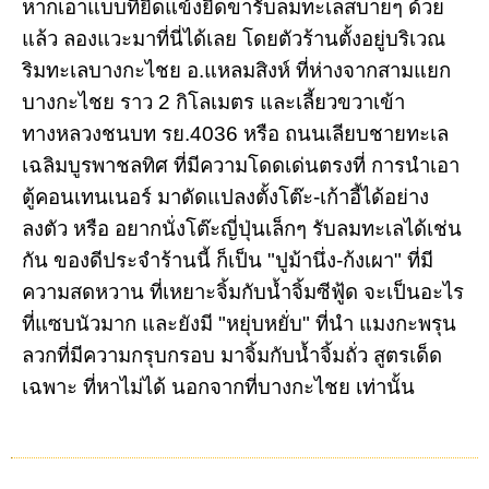
หากเอาแบบที่ยืดแข้งยืดขารับลมทะเลสบายๆ ด้วย
แล้ว ลองแวะมาที่นี่ได้เลย โดยตัวร้านตั้งอยู่บริเวณ
ริมทะเลบางกะไชย อ.แหลมสิงห์ ที่ห่างจากสามแยก
บางกะไชย ราว 2 กิโลเมตร และเลี้ยวขวาเข้า
ทางหลวงชนบท รย.4036 หรือ ถนนเลียบชายทะเล
เฉลิมบูรพาชลทิศ ที่มีความโดดเด่นตรงที่ การนำเอา
ตู้คอนเทนเนอร์ มาดัดแปลงตั้งโต๊ะ-เก้าอี้ได้อย่าง
ลงตัว หรือ อยากนั่งโต๊ะญี่ปุ่นเล็กๆ รับลมทะเลได้เช่น
กัน ของดีประจำร้านนี้ ก็เป็น "ปูม้านึ่ง-ก้งเผา" ที่มี
ความสดหวาน ที่เหยาะจิ้มกับน้ำจิ้มซีฟู้ด จะเป็นอะไร
ที่แซบนัวมาก และยังมี "หยุ่บหยั่บ" ที่นำ แมงกะพรุน
ลวกที่มีความกรุบกรอบ มาจิ้มกับน้ำจิ้มถั่ว สูตรเด็ด
เฉพาะ ที่หาไม่ได้ นอกจากที่บางกะไชย เท่านั้น