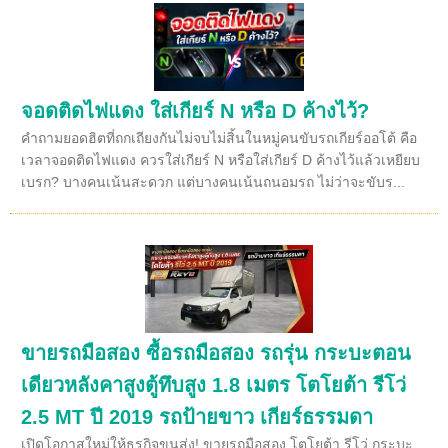
จอดติดไฟแดง ใส่เกียร์ N หรือ D ค้างไว้?
คำถามยอดฮิตที่ถกเถียงกันไม่จบไม่สิ้นในหมู่คนขับรถเกียร์ออโต้ คือ
เวลาจอดติดไฟแดง ควรใส่เกียร์ N หรือใส่เกียร์ D ค้างไว้แล้วเหยียบ
เบรก? บางคนเน้นสะดวก แต่บางคนเน้นถนอมรถ ไม่ว่าจะขับร...
ขายรถมือสอง ซื้อรถมือสอง รถรุ่น กระบะตอน
เดียวหลังคาสูงตู้ทึบสูง 1.8 เมตร โตโยต้า รีโว่
2.5 MT ปี 2019 รถป้ายขาว เกียร์ธรรมดา
เปิดโอกาสใหม่ให้ธุรกิจขนส่ง! ขายรถมือสอง โตโยต้า รีโว่ กระบะ