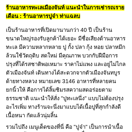
ร้านอาหารทะเลเมืองจันท์ แนะนำในการเช่ารถเราย
เดือน : ร้านอาหารปูจ๋า ท่าแฉลบ
เป็นร้านอาหารที่เปิดมานานกว่า 40 ปี เป็นร้าน
ขนาดใหญ่รองรับลูกค้าได้เยอะ มีชื่อเสียงด้านอาหาร
ทะเล มีความหลากหลาย ปู กั้ง ปลา กุ้ง หอย ปลาหมึก
ล้วนใช้วัตถุดิบ สดใหม่ มีคุณภาพ บวกกับฝีมือการ
ปรุงที่ได้รสชาติพอเหมาะ ราคาไม่แพง และอยู่ไม่ไกล
ตัวเมืองจันท์ เดินทางได้สะดวกจากตัวเมืองจันทบูร
ด้ายทางหลวง หมายเลข 3146 อาหารที่หลายคน
ยกนิ้วให้ คือการได้ลิ้มชิมรสความสดอร่อยตาม
ธรรมชาติ แนะนำให้สั่ง "ปูทะเลนึ่ง" แบบไม่ต้องปรุง
อะไรเพิ่ม ทางร้านจะนึ่งมาแบบได้เนื้อปูที่สุกกำลังดี
เนื้อหนา กัดแล้วนุ่มลิ้น
รวมไปถึง เมนูเด็ดของที่นี่ คือ "ปูจ๋า" เป็นการนำเนื้อ