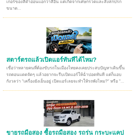
เกอร์ของสีดำอ่อนแอกว่าสีอื่น แต่เกิดจากเศษกรวดและสิ่งสกปรก
ขนาด...
สตาร์ตรถแล้วเปิดแอร์ทันทีได้ไหม?
เชื่อว่าหลายคนที่ต้องขับรถในเมืองไทยคงเคยประสบปัญหาเดินขึ้น
รถตอนแดดจัดๆ แล้วอยากจะรีบเปิดแอร์ให้ฉ่ำปอดทันที แต่ก็แอบ
กังวลว่า "เครื่องยังเย็นอยู่ เปิดแอร์เลยจะทำให้รถพังไหม?" หรือ "...
ขายรถมือสอง ซื้อรถมือสอง รถรุ่น กระบะแคป