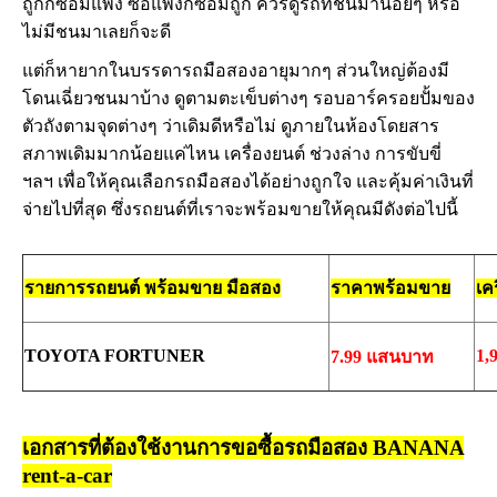
ถูกก็ซ่อมแพง ซื้อแพงก็ซ่อมถูก ควรดูรถที่ชนมาน้อยๆ หรือ
ไม่มีชนมาเลยก็จะดี
แต่ก็หายากในบรรดารถมือสองอายุมากๆ ส่วนใหญ่ต้องมี
โดนเฉี่ยวชนมาบ้าง ดูตามตะเข็บต่างๆ รอบอาร์ครอยปั้มของ
ตัวถังตามจุดต่างๆ ว่าเดิมดีหรือไม่ ดูภายในห้องโดยสาร
สภาพเดิมมากน้อยแค่ไหน เครื่องยนต์ ช่วงล่าง การขับขี่
ฯลฯ เพื่อให้คุณเลือกรถมือสองได้อย่างถูกใจ และคุ้มค่าเงินที่
จ่ายไปที่สุด ซึ่งรถยนต์ที่เราจะพร้อมขายให้คุณมีดังต่อไปนี้
รายการรถยนต์ พร้อมขาย มือสอง
ราคาพร้อมขาย
เค
TOYOTA FORTUNER
1,
7.99 แสนบาท
เอกสารที่ต้องใช้งานการขอซื้อรถมือสอง BANANA
rent-a-car