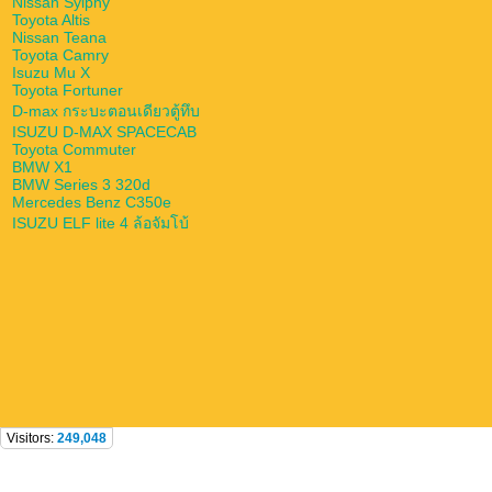
Nissan Sylphy
Toyota Altis
Nissan Teana
Toyota Camry
Isuzu Mu X
Toyota Fortuner
D-max กระบะตอนเดียวตู้ทึบ
ISUZU D-MAX SPACECAB
Toyota Commuter
BMW X1
BMW Series 3 320d
Mercedes Benz C350e
ISUZU ELF lite 4 ล้อจัมโบ้
Visitors:
249,048