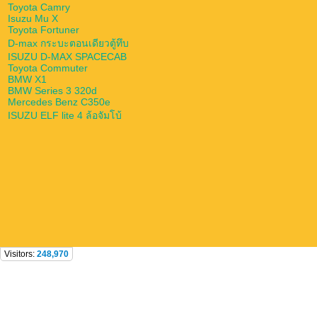
Toyota Camry
Isuzu Mu X
Toyota Fortuner
D-max กระบะตอนเดียวตู้ทึบ
ISUZU D-MAX SPACECAB
Toyota Commuter
BMW X1
BMW Series 3 320d
Mercedes Benz C350e
ISUZU ELF lite 4 ล้อจัมโบ้
Visitors:
248,970