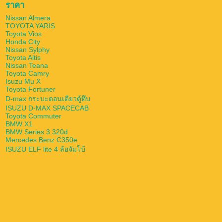
ราคา
Nissan Almera
TOYOTA YARIS
Toyota Vios
Honda City
Nissan Sylphy
Toyota Altis
Nissan Teana
Toyota Camry
Isuzu Mu X
Toyota Fortuner
D-max กระบะตอนเดียวตู้ทึบ
ISUZU D-MAX SPACECAB
Toyota Commuter
BMW X1
BMW Series 3 320d
Mercedes Benz C350e
ISUZU ELF lite 4 ล้อจัมโบ้