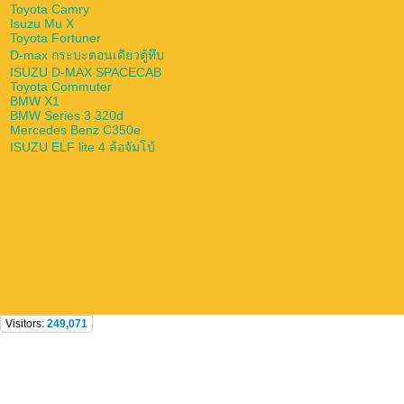
Toyota Camry
Isuzu Mu X
Toyota Fortuner
D-max กระบะตอนเดียวตู้ทึบ
ISUZU D-MAX SPACECAB
Toyota Commuter
BMW X1
BMW Series 3 320d
Mercedes Benz C350e
ISUZU ELF lite 4 ล้อจัมโบ้
Visitors:
249,071