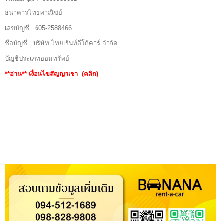
ธนาคารไทยพาณิชย์
เลขบัญชี : 605-2588466
ชื่อบัญชี : บริษัท ไทยเร้นท์อีโก้คาร์ จำกัด
บัญชีประเภทออมทรัพย์
**อ่าน**
เงื่อนไขสัญญาเช่า (คลิก)