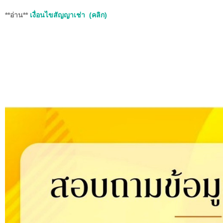
**อ่าน**
เงื่อนไขสัญญาเช่า (คลิก)