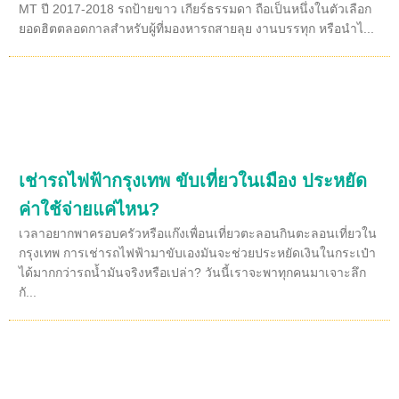
MT ปี 2017-2018 รถป้ายขาว เกียร์ธรรมดา ถือเป็นหนึ่งในตัวเลือก
ยอดฮิตตลอดกาลสำหรับผู้ที่มองหารถสายลุย งานบรรทุก หรือนำไ...
เช่ารถไฟฟ้ากรุงเทพ ขับเที่ยวในเมือง ประหยัด
ค่าใช้จ่ายแค่ไหน?
เวลาอยากพาครอบครัวหรือแก๊งเพื่อนเที่ยวตะลอนกินตะลอนเที่ยวใน
กรุงเทพ การเช่ารถไฟฟ้ามาขับเองมันจะช่วยประหยัดเงินในกระเป๋า
ได้มากกว่ารถน้ำมันจริงหรือเปล่า? วันนี้เราจะพาทุกคนมาเจาะลึก
กั...