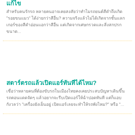
แก้ไข
สำหรับคนรักรถ หลายคนอาจเคยสงสัยว่าทำไมรถยนต์สีดำถึงเกิด
"รอยขนแมว" ได้ง่ายกว่าสีอื่น? ความจริงแล้วไม่ได้เกิดจากชั้นแลก
เกอร์ของสีดำอ่อนแอกว่าสีอื่น แต่เกิดจากเศษกรวดและสิ่งสกปรก
ขนาด...
สตาร์ตรถแล้วเปิดแอร์ทันทีได้ไหม?
เชื่อว่าหลายคนที่ต้องขับรถในเมืองไทยคงเคยประสบปัญหาเดินขึ้น
รถตอนแดดจัดๆ แล้วอยากจะรีบเปิดแอร์ให้ฉ่ำปอดทันที แต่ก็แอบ
กังวลว่า "เครื่องยังเย็นอยู่ เปิดแอร์เลยจะทำให้รถพังไหม?" หรือ "...