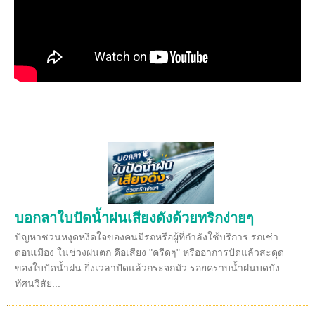
บอกลาใบปัดน้ำฝนเสียงดังด้วยทริกง่ายๆ
ปัญหาชวนหงุดหงิดใจของคนมีรถหรือผู้ที่กำลังใช้บริการ รถเช่า
ดอนเมือง ในช่วงฝนตก คือเสียง "ครืดๆ" หรืออาการปัดแล้วสะดุด
ของใบปัดน้ำฝน ยิ่งเวลาปัดแล้วกระจกมัว รอยคราบน้ำฝนบดบัง
ทัศนวิสัย...