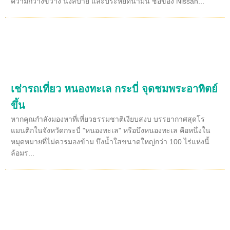
ความกว้างขวาง นั่งสบาย และประหยัดน้ำมัน ชื่อของ Nissan...
เช่ารถเที่ยว หนองทะเล กระบี่ จุดชมพระอาทิตย์
ขึ้น
หากคุณกำลังมองหาที่เที่ยวธรรมชาติเงียบสงบ บรรยากาศสุดโร
แมนติกในจังหวัดกระบี่ "หนองทะเล" หรือบึงหนองทะเล คือหนึ่งใน
หมุดหมายที่ไม่ควรมองข้าม บึงน้ำใสขนาดใหญ่กว่า 100 ไร่แห่งนี้
ล้อมร...