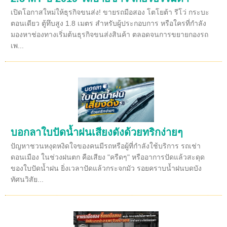
เปิดโอกาสใหม่ให้ธุรกิจขนส่ง! ขายรถมือสอง โตโยต้า รีโว่ กระบะ
ตอนเดียว ตู้ทึบสูง 1.8 เมตร สำหรับผู้ประกอบการ หรือใครที่กำลัง
มองหาช่องทางเริ่มต้นธุรกิจขนส่งสินค้า ตลอดจนการขยายกองรถ
เพ...
บอกลาใบปัดน้ำฝนเสียงดังด้วยทริกง่ายๆ
ปัญหาชวนหงุดหงิดใจของคนมีรถหรือผู้ที่กำลังใช้บริการ รถเช่า
ดอนเมือง ในช่วงฝนตก คือเสียง "ครืดๆ" หรืออาการปัดแล้วสะดุด
ของใบปัดน้ำฝน ยิ่งเวลาปัดแล้วกระจกมัว รอยคราบน้ำฝนบดบัง
ทัศนวิสัย...