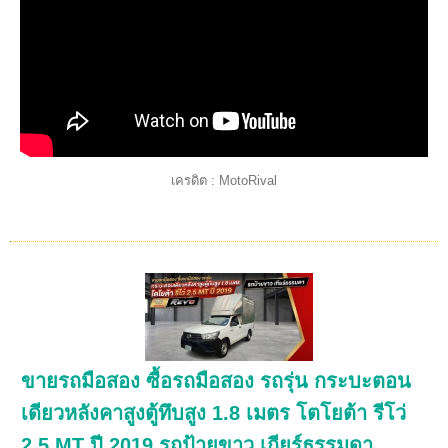
เครดิต : MotoRival
ขายรถมือสอง ซื้อรถมือสอง รถรุ่น กระบะตอน
เดียวหลังคาสูงตู้ทึบสูง 1.8 เมตร โตโยต้า รีโว่
2.5 MT ปี 2019 รถป้ายขาว เกียร์ธรรมดา