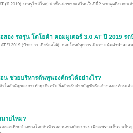
T (ปี 2019) รถหรูไซส์ใหญ่ น่าซื้อ-น่าขายแค่ไหนในปีนี้? หากพูดถึงรถยนต์น
อสอง รถรุ่น โตโยต้า คอมมูเตอร์ 3.0 AT ปี 2019 รถป
AT ปี 2019 (ป้ายขาว เกียร์ออโต้): ตอบโจทย์ทุกการเดินทาง คุ้มค่าน่าสะสม
ือน ช่วยบริหารต้นทุนองค์กรได้อย่างไร?
หัวใจสำคัญของการทำธุรกิจครับ ยิ่งสำหรับฝ่ายบัญชีหรือเจ้าขององค์กรแล
ฎหมายไหม?
อดเทียบข้างทางโดยหันหัวรถสวนทางกับจราจร เพียงเพราะเห็นว่าเป็นจุดว่า