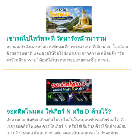
เช่ารถไปไหว้พระที่ วัดผารังหมีวนาราม
หากคุณกำลังมองหาสถานที่ท่องเที่ยวทางศาสนาที่เงียบสงบ โอบล้อม
ด้วยธรรมชาติ และช่วยให้จิตใจผ่อนคลายจากความเหนื่อยล้า “วัด
ผารังหมีวนาราม” คือหนึ่งในจุดหมายปลายทางที่ไม่ควรม...
จอดติดไฟแดง ใส่เกียร์ N หรือ D ค้างไว้?
คำถามยอดฮิตที่ถกเถียงกันไม่จบไม่สิ้นในหมู่คนขับรถเกียร์ออโต้ คือ
เวลาจอดติดไฟแดง ควรใส่เกียร์ N หรือใส่เกียร์ D ค้างไว้แล้วเหยียบ
เบรก? บางคนเน้นสะดวก แต่บางคนเน้นถนอมรถ ไม่ว่าจะขับร...