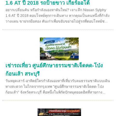
1.6 AT ปี 2018 รถป้ายขาว เกียร์ออโต้
อยากเปลี่ยนคัน หรือกำลังมองหาคันใหม่? เจาะลึก Nissan Sylphy
1.6 AT ปี 2018 ตอบโจทย์ทุกการเดินทาง หากคุณเป็นคนหนึ่งที่กำลัง
วางแผน ขายรถมือสอง คันเก่าเพื่อขยับขยายไปสู่รถที่ตอบโจทย์ช...
เช่ารถเที่ยว ศูนย์ศึกษาธรรมชาติเจ็ดคด-โป่ง
ก้อนเส้า สระบุรี
วันหยุดเสาร์-อาทิตย์ใครกำลังมองหาที่เที่ยวรับลมธรรมชาติแบบเดิน
ทางสะดวก ไม่ไกลจากกรุงเทพ "ศูนย์ศึกษาธรรมชาติเจ็ดคด-โป่ง
ก้อนเส้า" จังหวัดสระบุรี คือหนึ่งในพิกัดปักหมุดยอดฮิตที่สายกาง...