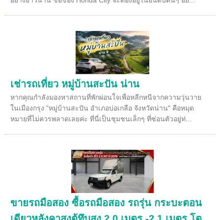
เช่ารถเที่ยว หมู่บ้านสะปัน น่าน
หากคุณกำลังมองหาสถานที่พักผ่อนใจเพื่อหลีกหนีจากความวุ่นวาย
ในเมืองกรุง "หมู่บ้านสะปัน อำเภอบ่อเกลือ จังหวัดน่าน" คือหมุด
หมายที่ไม่ควรพลาดเลยค่ะ ที่นี่เป็นชุมชนเล็กๆ ที่ซ่อนตัวอยู่ท่...
ขายรถมือสอง ซื้อรถมือสอง รถรุ่น กระบะตอน
เดียวหลังคาสูงตู้ทึบสูง 2.0 เมตร -2.1 เมตร โต