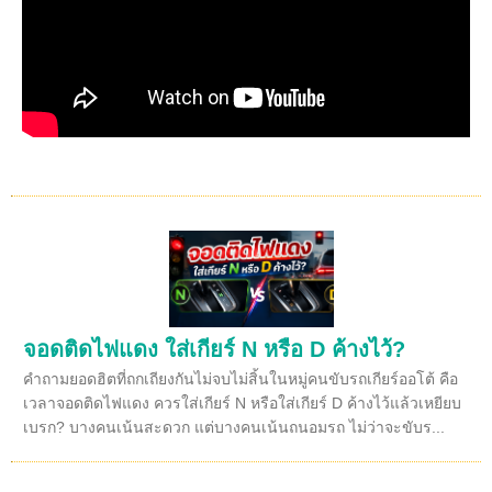
จอดติดไฟแดง ใส่เกียร์ N หรือ D ค้างไว้?
คำถามยอดฮิตที่ถกเถียงกันไม่จบไม่สิ้นในหมู่คนขับรถเกียร์ออโต้ คือ
เวลาจอดติดไฟแดง ควรใส่เกียร์ N หรือใส่เกียร์ D ค้างไว้แล้วเหยียบ
เบรก? บางคนเน้นสะดวก แต่บางคนเน้นถนอมรถ ไม่ว่าจะขับร...