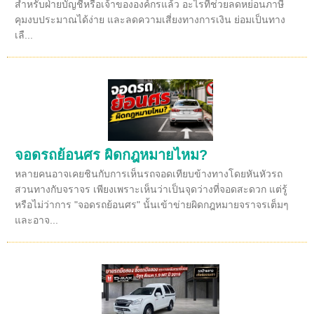
สำหรับฝ่ายบัญชีหรือเจ้าขององค์กรแล้ว อะไรที่ช่วยลดหย่อนภาษี
คุมงบประมาณได้ง่าย และลดความเสี่ยงทางการเงิน ย่อมเป็นทาง
เลื...
จอดรถย้อนศร ผิดกฎหมายไหม?
หลายคนอาจเคยชินกับการเห็นรถจอดเทียบข้างทางโดยหันหัวรถ
สวนทางกับจราจร เพียงเพราะเห็นว่าเป็นจุดว่างที่จอดสะดวก แต่รู้
หรือไม่ว่าการ "จอดรถย้อนศร" นั้นเข้าข่ายผิดกฎหมายจราจรเต็มๆ
และอาจ...