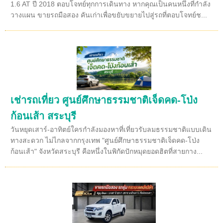
1.6 AT ปี 2018 ตอบโจทย์ทุกการเดินทาง หากคุณเป็นคนหนึ่งที่กำลัง
วางแผน ขายรถมือสอง คันเก่าเพื่อขยับขยายไปสู่รถที่ตอบโจทย์ช...
เช่ารถเที่ยว ศูนย์ศึกษาธรรมชาติเจ็ดคด-โป่ง
ก้อนเส้า สระบุรี
วันหยุดเสาร์-อาทิตย์ใครกำลังมองหาที่เที่ยวรับลมธรรมชาติแบบเดิน
ทางสะดวก ไม่ไกลจากกรุงเทพ "ศูนย์ศึกษาธรรมชาติเจ็ดคด-โป่ง
ก้อนเส้า" จังหวัดสระบุรี คือหนึ่งในพิกัดปักหมุดยอดฮิตที่สายกาง...