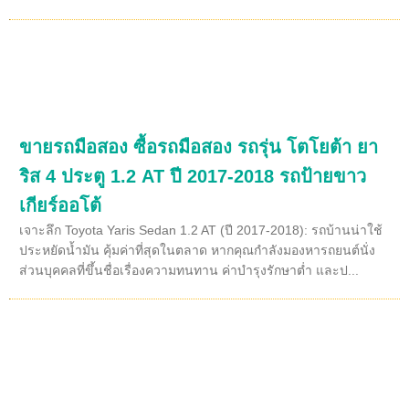
ขายรถมือสอง ซื้อรถมือสอง รถรุ่น โตโยต้า ยา
ริส 4 ประตู 1.2 AT ปี 2017-2018 รถป้ายขาว
เกียร์ออโต้
เจาะลึก Toyota Yaris Sedan 1.2 AT (ปี 2017-2018): รถบ้านน่าใช้
ประหยัดน้ำมัน คุ้มค่าที่สุดในตลาด หากคุณกำลังมองหารถยนต์นั่ง
ส่วนบุคคลที่ขึ้นชื่อเรื่องความทนทาน ค่าบำรุงรักษาต่ำ และป...