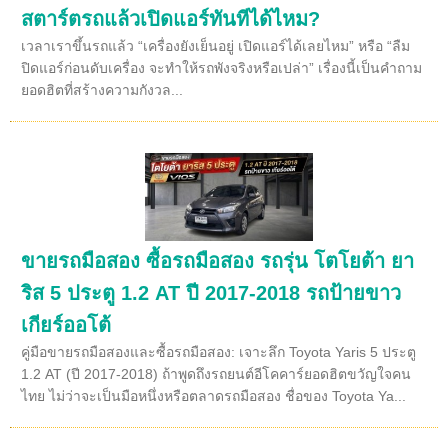
สตาร์ตรถแล้วเปิดแอร์ทันทีได้ไหม?
เวลาเราขึ้นรถแล้ว “เครื่องยังเย็นอยู่ เปิดแอร์ได้เลยไหม” หรือ “ลืม
ปิดแอร์ก่อนดับเครื่อง จะทำให้รถพังจริงหรือเปล่า” เรื่องนี้เป็นคำถาม
ยอดฮิตที่สร้างความกังวล...
ขายรถมือสอง ซื้อรถมือสอง รถรุ่น โตโยต้า ยา
ริส 5 ประตู 1.2 AT ปี 2017-2018 รถป้ายขาว
เกียร์ออโต้
คู่มือขายรถมือสองและซื้อรถมือสอง: เจาะลึก Toyota Yaris 5 ประตู
1.2 AT (ปี 2017-2018) ถ้าพูดถึงรถยนต์อีโคคาร์ยอดฮิตขวัญใจคน
ไทย ไม่ว่าจะเป็นมือหนึ่งหรือตลาดรถมือสอง ชื่อของ Toyota Ya...