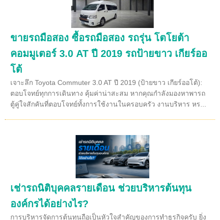
ขายรถมือสอง ซื้อรถมือสอง รถรุ่น โตโยต้า
คอมมูเตอร์ 3.0 AT ปี 2019 รถป้ายขาว เกียร์ออ
โต้
เจาะลึก Toyota Commuter 3.0 AT ปี 2019 (ป้ายขาว เกียร์ออโต้):
ตอบโจทย์ทุกการเดินทาง คุ้มค่าน่าสะสม หากคุณกำลังมองหาพารถ
ตู้คู่ใจสักคันที่ตอบโจทย์ทั้งการใช้งานในครอบครัว งานบริหาร หร...
เช่ารถนิติบุคคลรายเดือน ช่วยบริหารต้นทุน
องค์กรได้อย่างไร?
การบริหารจัดการต้นทุนถือเป็นหัวใจสำคัญของการทำธุรกิจครับ ยิ่ง