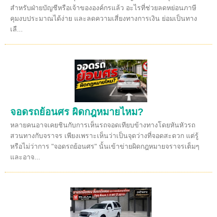
สำหรับฝ่ายบัญชีหรือเจ้าขององค์กรแล้ว อะไรที่ช่วยลดหย่อนภาษี
คุมงบประมาณได้ง่าย และลดความเสี่ยงทางการเงิน ย่อมเป็นทาง
เลื...
จอดรถย้อนศร ผิดกฎหมายไหม?
หลายคนอาจเคยชินกับการเห็นรถจอดเทียบข้างทางโดยหันหัวรถ
สวนทางกับจราจร เพียงเพราะเห็นว่าเป็นจุดว่างที่จอดสะดวก แต่รู้
หรือไม่ว่าการ "จอดรถย้อนศร" นั้นเข้าข่ายผิดกฎหมายจราจรเต็มๆ
และอาจ...