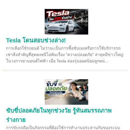
Tesla โดนสอบช่วงล่าง!
การเลือกใช้รถยนต์ ไม่ว่าจะเป็นการซื้อขับเองหรือการใช้บริการรถ
เช่าสิ่งสำคัญที่สุดคงหนีไม่พ้นเรื่อง "ความปลอดภัย" ล่าสุดมีข่าวใหญ่
ในวงการยานยนต์ไฟฟ้า เมื่อ Tesla สองรุ่นยอดนิยมถูกหน่...
ขับขี่ปลอดภัยในทุกช่วงวัย รู้ทันสมรรถภาพ
ร่างกาย
การขับรถถือเป็นกิจกรรมที่ต้องใช้การทำงานประสานกันของระบบ