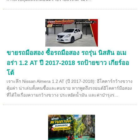
ขายรถมือสอง ซื้อรถมือสอง รถรุ่น นิสสัน อเม
อร่า 1.2 AT ปี 2017-2018 รถป้ายขาว เกียร์ออ
โต้
เจาะลึก Nissan Almera 1.2 AT (ปี 2017-2018): อีโคคาร์กว้างขวาง
คุ้มค่า น่าเล่นทั้งคนซื้อและคนขาย หากพูดถึงรถยนต์อีโคคาร์มือสอง
ที่ได้ใจเรื่องความกว้างขวาง ประหยัดน้ำมัน และค่าบำรุงร...