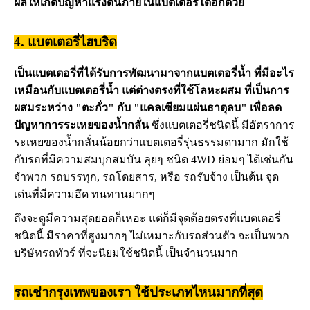
ผลให้เกิดปัญหาแรงดันภายในแบตเตอรี่ได้อีกด้วย
4. แบตเตอรี่ไฮบริด
เป็นแบตเตอรี่ที่ได้รับการพัฒนามาจากแบตเตอรี่น้ำ ที่มีอะไร
เหมือนกับแบตเตอรี่น้ำ แต่ต่างตรงที่ใช้โลหะผสม ที่เป็นการ
ผสมระหว่าง "ตะกั่ว" กับ "แคลเซียมแผ่นธาตุลบ" เพื่อลด
ปัญหาการระเหยของน้ำกลั่น
ซึ่งแบตเตอรี่ชนิดนี้ มีอัตราการ
ระเหยของน้ำกลั่นน้อยกว่าแบตเตอรี่รุ่นธรรมดามาก มักใช้
กับรถที่มีความสมบุกสมบัน ลุยๆ ชนิด 4WD ย่อมๆ ได้เช่นกัน
จำพวก รถบรรทุก, รถโดยสาร, หรือ รถรับจ้าง เป็นต้น จุด
เด่นที่มีความอึด ทนทานมากๆ
ถึงจะดูมีความสุดยอดก็เหอะ แต่ก็มีจุดด้อยตรงที่แบตเตอรี่
ชนิดนี้ มีราคาที่สูงมากๆ ไม่เหมาะกับรถส่วนตัว จะเป็นพวก
บริษัทรถทัวร์ ที่จะนิยมใช้ชนิดนี้ เป็นจำนวนมาก
รถเช่ากรุงเทพของเรา ใช้ประเภทไหนมากที่สุด