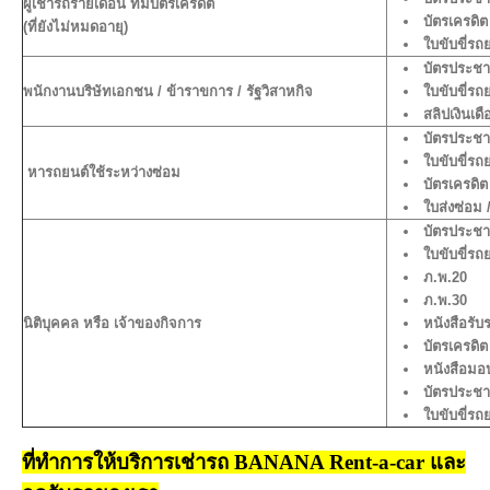
ผู้เช่ารถรายเดือน ที่มีบัตรเครดิต
บัตรเครดิต
(ที่ยังไม่หมดอายุ)
ใบขับขี่รถ
บัตรประช
พนักงานบริษัทเอกชน / ข้าราขการ / รัฐวิสาหกิจ
ใบขับขี่รถ
สลิปเงินเด
บัตรประช
ใบขับขี่รถ
หารถยนต์ใช้ระหว่างซ่อม
บัตรเครดิต
ใบส่งซ่อม 
บัตรประช
ใบขับขี่รถ
ภ.พ.20
ภ.พ.30
นิติบุคคล หรือ เจ้าของกิจการ
หนังสือรับ
บัตรเครดิต
หนังสือม
บัตรประช
ใบขับขี่ร
ที่ทำการให้บริการเช่ารถ BANANA Rent-a-car และ