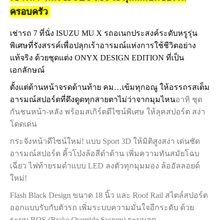
ครอบครัว
เช่ารถ 7 ที่นั่ง ISUZU MU X รถอเนกประสงค์ระดับหรูรุ่น
พิเศษที่รังสรรค์เพื่อปลุกเร้าอารมณ์แห่งการใช้ชีวิตอย่าง
แท้จริง ด้วยชุดแต่ง ONYX DESIGN EDITION ที่เป็น
เอกลักษณ์
ตั้งแต่ด้านหน้าจรดด้านท้าย คม…เข้มทุกอณู ให้อรรถรสเต็ม
อารมณ์สปอร์ตที่ดึงดูดทุกสายตาไม่ว่าจากมุมไหน
อาทิ ชุด
กันชนหน้า-หลัง พร้อมสเกิร์ตดีไซน์พิเศษ ให้ลุคสปอร์ต สง่า
โดดเด่น
กระจังหน้าดีไซน์ใหม่! แบบ Sport 3D ให้มิติสูงสง่า เด่นชัด
อารมณ์สปอร์ต คิ้วโป่งล้อสีดำด้าน เพิ่มความทันสมัยโฉบ
เฉี่ยว ไฟท้ายรมดำแบบ LED ลงตัวทุกมุมมอง ล้ออัลลอยด์
ใหม่!
Flash Black Design ขนาด 18 นิ้ว และ Roof Rail สไตล์สปอร์ต
ออกแบบรับกับตัวรถ
เพิ่มระบบความมั่นใจอีกระดับ ด้วย
ระบบ BOS (Brake Override System) ระบบลด